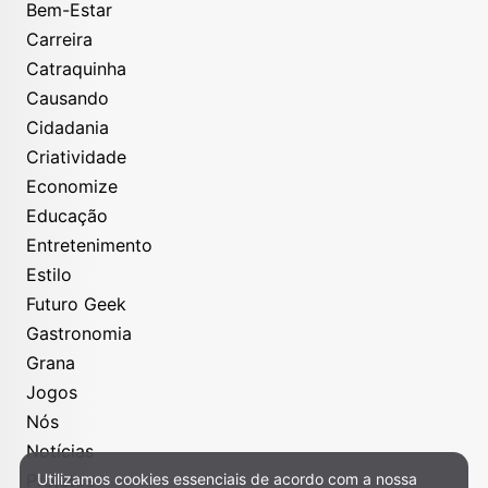
Bem-Estar
Carreira
Catraquinha
Causando
Cidadania
Criatividade
Economize
Educação
Entretenimento
Estilo
Futuro Geek
Gastronomia
Grana
Jogos
Nós
Notícias
Projetos
Utilizamos cookies essenciais de acordo com a nossa
Política de Privacidade e Cookies