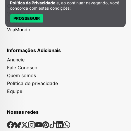
Política de Privacidade
e, ao continuar navegando, você
Quem Inova
concorda com estas condições:
Variedades
PROSSEGUIR
Viagem
VilaMundo
Informações Adicionais
Anuncie
Fale Conosco
Quem somos
Política de privacidade
Equipe
Nossas redes
Nossas Redes Sociais
Facebook
Bsky
X
Instagram
Youtube
Pinterest
Tiktok
Linkedin
Whatsapp