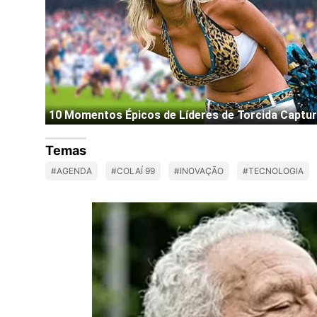
Temas
#AGENDA
#COLAÍ 99
#INOVAÇÃO
#TECNOLOGIA