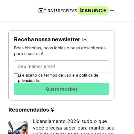
ANUNCIE
GIRA
RECEITAS
Navegação Rápida
Abrir men
Receba nossa newsletter
Boas histórias, boas ideias e boas descobertas
para o seu dia!
Email
Li e aceito os termos de uso e a política de
privacidade.
Quero receber
Recomendados
Licenciamento 2026: tudo o que
você precisa saber para manter seu