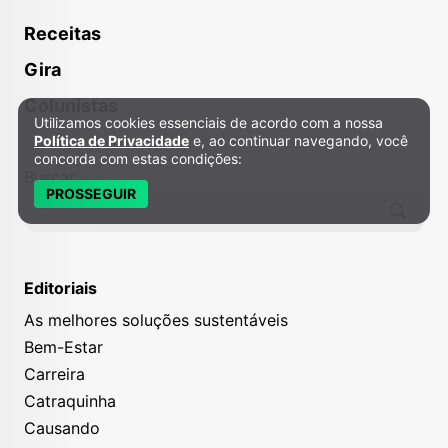
Receitas
Gira
Colunistas
Utilizamos cookies essenciais de acordo com a nossa
Política de Privacidade e Cookies
Política de Privacidade
e, ao continuar navegando, você
concorda com estas condições:
Buscar
PROSSEGUIR
Editoriais
As melhores soluções sustentáveis
Bem-Estar
Carreira
Catraquinha
Causando