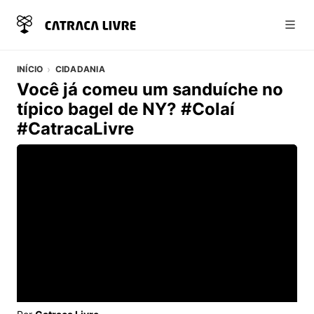
Abri
INÍCIO
CIDADANIA
Você já comeu um sanduíche no
típico bagel de NY? #Colaí
#CatracaLivre
Vídeo do artigo