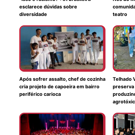
esclarece dúvidas sobre
comunida
diversidade
teatro
Após sofrer assalto, chef de cozinha
Telhado 
cria projeto de capoeira em bairro
preserva 
periférico carioca
produzin
agrotóxi