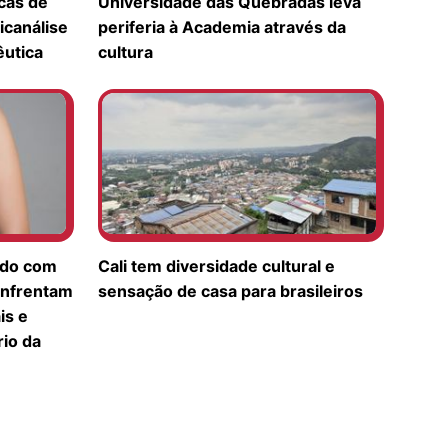
icas de
Universidade das Quebradas leva
icanálise
periferia à Academia através da
êutica
cultura
ndo com
Cali tem diversidade cultural e
enfrentam
sensação de casa para brasileiros
is e
rio da