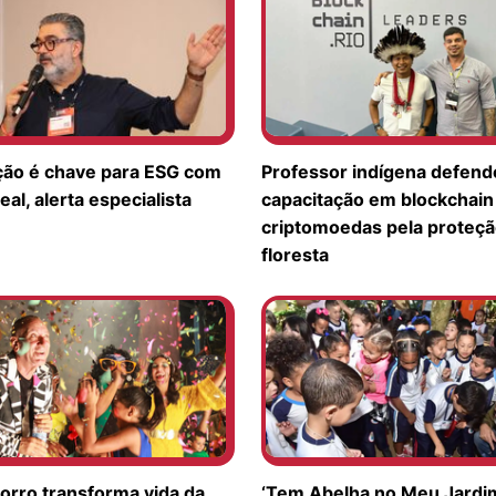
ção é chave para ESG com
Professor indígena defend
eal, alerta especialista
capacitação em blockchain
criptomoedas pela proteçã
floresta
orro transforma vida da
‘Tem Abelha no Meu Jardi