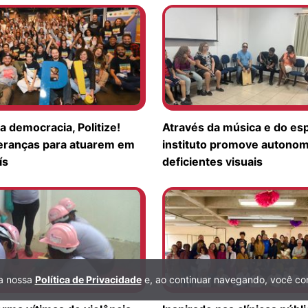
a democracia, Politize!
Através da música e do esp
deranças para atuarem em
instituto promove autonom
ís
deficientes visuais
 a nossa
Política de Privacidade
e, ao continuar navegando, você co