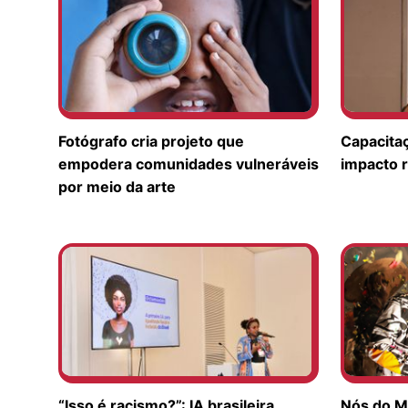
Fotógrafo cria projeto que
Capacita
empodera comunidades vulneráveis
impacto r
por meio da arte
“Isso é racismo?”: IA brasileira
Nós do M