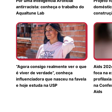
Por uma Inteligência Artificial
Projeto f
antirracista: conheça o trabalho do
doméstica
Aqualtune Lab
construçã
“Agora consigo realmente ver o que
Aids 2024
é viver de verdade”, conheça
foca na 
influenciadora que nasceu na favela
profilaxi
e hoje estuda na USP
na Confer
Aids