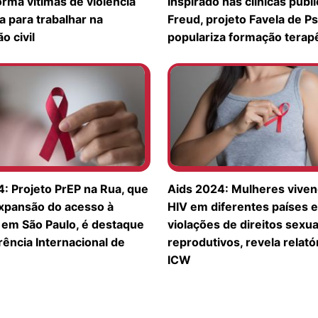
orma vítimas de violência
Inspirado nas clínicas públ
 para trabalhar na
Freud, projeto Favela de Ps
o civil
populariza formação terap
: Projeto PrEP na Rua, que
Aids 2024: Mulheres vive
expansão do acesso à
HIV em diferentes países 
a em São Paulo, é destaque
violações de direitos sexua
ência Internacional de
reprodutivos, revela relató
ICW