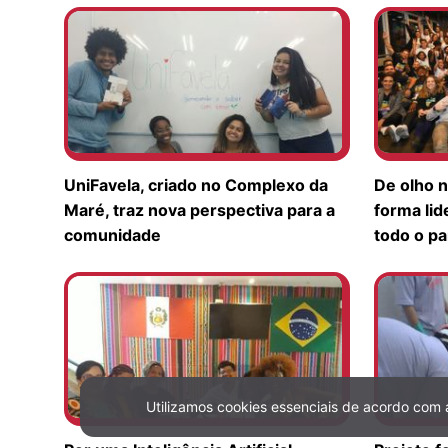
UniFavela, criado no Complexo da
De olho n
Maré, traz nova perspectiva para a
forma li
comunidade
todo o pa
Utilizamos cookies essenciais de acordo com
Política de Privacidade e Cookies