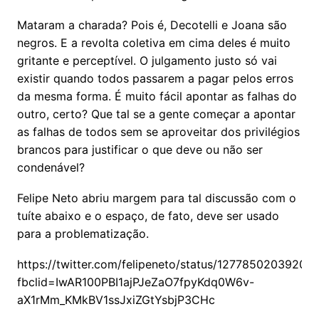
Mataram a charada? Pois é, Decotelli e Joana são
negros. E a revolta coletiva em cima deles é muito
gritante e perceptível. O julgamento justo só vai
existir quando todos passarem a pagar pelos erros
da mesma forma. É muito fácil apontar as falhas do
outro, certo? Que tal se a gente começar a apontar
as falhas de todos sem se aproveitar dos privilégios
brancos para justificar o que deve ou não ser
condenável?
Felipe Neto abriu margem para tal discussão com o
tuíte abaixo e o espaço, de fato, deve ser usado
para a problematização.
https://twitter.com/felipeneto/status/12778502039204
fbclid=IwAR100PBI1ajPJeZaO7fpyKdq0W6v-
aX1rMm_KMkBV1ssJxiZGtYsbjP3CHc