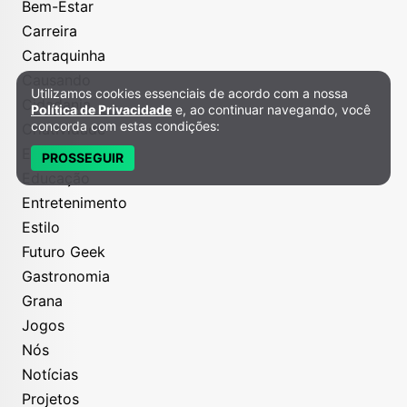
Bem-Estar
Carreira
Catraquinha
Causando
Utilizamos cookies essenciais de acordo com a nossa
Política de Privacidade e Cookies
Cidadania
Política de Privacidade
e, ao continuar navegando, você
concorda com estas condições:
Criatividade
Economize
PROSSEGUIR
Educação
Entretenimento
Estilo
Futuro Geek
Gastronomia
Grana
Jogos
Nós
Notícias
Projetos