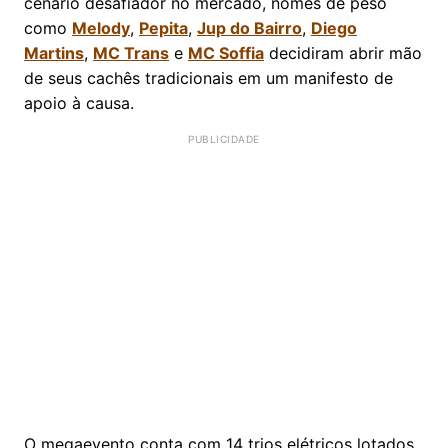
cenário desafiador no mercado, nomes de peso
como
Melody
,
Pepita
,
Jup do Bairro
,
Diego
Martins
,
MC Trans
e
MC Soffia
decidiram abrir mão
de seus cachês tradicionais em um manifesto de
apoio à causa.
O megaevento conta com 14 trios elétricos lotados