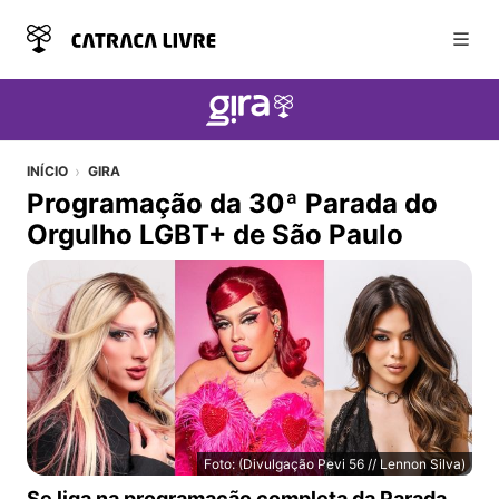
Abri
INÍCIO
GIRA
Programação da 30ª Parada do
Orgulho LGBT+ de São Paulo
Foto: (Divulgação Pevi 56 // Lennon Silva)
Programação da 30ª Parada do Orgulho LGBT+ de São 
Se liga na programação completa da Parada