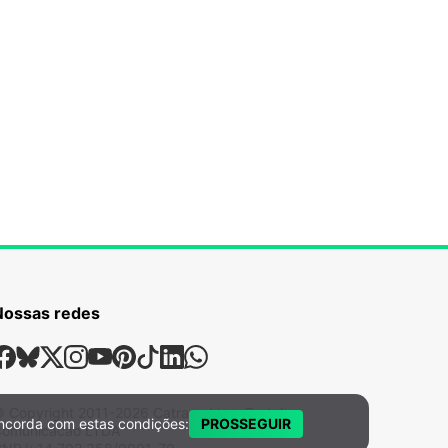
Nossas redes
ossas Redes Sociais
Facebook
Bsky
X
Instagram
Youtube
Pinterest
Tiktok
Linkedin
Whatsapp
 Copyright
2011-2026
Catraca Livre Portal e
ncorda com estas condições:
PROSSEGUIR
omunicacao LTDA