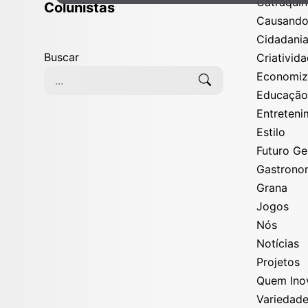
Catraqui
Colunistas
Causand
Cidadani
Buscar
Criativid
Economi
Educaçã
Entreten
Estilo
Futuro G
Gastrono
Grana
Jogos
Nós
Notícias
Projetos
Quem Ino
Variedad