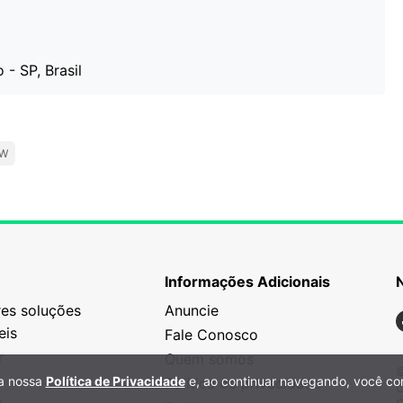
- SP, Brasil
W
Informações Adicionais
es soluções
Anuncie
N
eis
Fale Conosco
r
Quem somos
©
 a nossa
Política de Privacidade
e, ao continuar navegando, você co
Política de privacidade
C