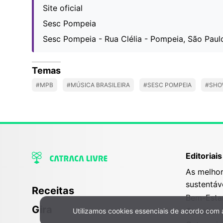
Site oficial
Sesc Pompeia
Sesc Pompeia - Rua Clélia - Pompeia, São Paulo 
Temas
#MPB
#MÚSICA BRASILEIRA
#SESC POMPEIA
#SHO
Editoriais
As melhor
sustentáv
Receitas
Bem-Esta
Gira
Carreira
Utilizamos cookies essenciais de acordo com
Política de Privacidade e Cookies