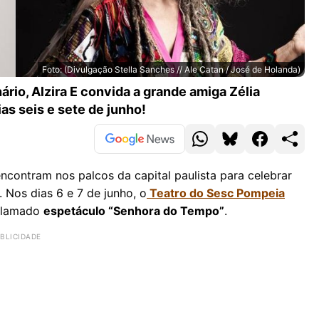
Foto: (Divulgação Stella Sanches // Ale Catan / José de Holanda)
a do Tempo’
io, Alzira E convida a grande amiga Zélia
s seis e sete de junho!
ncontram nos palcos da capital paulista para celebrar
 Nos dias 6 e 7 de junho, o
Teatro do Sesc Pompeia
clamado
espetáculo “Senhora do Tempo”
.