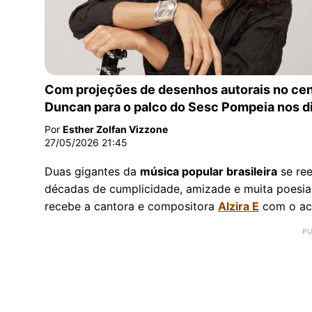
Alzira E e Zélia Duncan apresentam show ‘Senhor
Com projeções de desenhos autorais no cenár
Duncan para o palco do Sesc Pompeia nos dia
Por
Esther Zolfan Vizzone
27/05/2026 21:45
Duas gigantes da
música popular brasileira
se ree
décadas de cumplicidade, amizade e muita poesia.
recebe a cantora e compositora
Alzira E
com o a