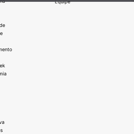
C
nha
Equipe
o
a
ade
ze
o
imento
eek
mia
va
es