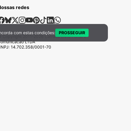
Nossas redes
ossas Redes Sociais
Facebook
Bsky
X
Instagram
Youtube
Pinterest
Tiktok
Linkedin
Whatsapp
ncorda com estas condições:
PROSSEGUIR
 Copyright
2011-2026
Catraca Livre Portal e
omunicacao LTDA
NPJ: 14.702.358/0001-70