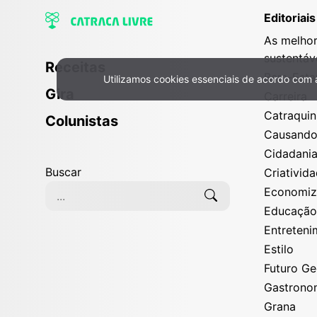
Editoriais
As melhor
sustentáv
Receitas
Bem-Esta
Utilizamos cookies essenciais de acordo com
Política de Privacidade e Cookies
Gira
Carreira
Catraqui
Colunistas
Causand
Cidadani
Buscar
Criativid
Economi
Educaçã
Entreten
Estilo
Futuro G
Gastrono
Grana