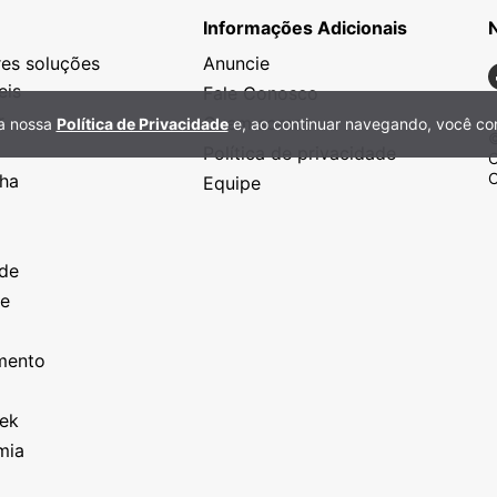
Informações Adicionais
es soluções
Anuncie
N
eis
Fale Conosco
r
Quem somos
 a nossa
Política de Privacidade
e, ao continuar navegando, você co
©
Política de privacidade
C
C
nha
Equipe
o
a
ade
ze
o
imento
eek
mia