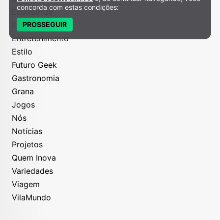
concorda com estas condições:
Economize
PROSSEGUIR
Educação
Entretenimento
Estilo
Futuro Geek
Gastronomia
Grana
Jogos
Nós
Notícias
Projetos
Quem Inova
Variedades
Viagem
VilaMundo