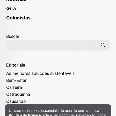
Gira
Colunistas
Buscar
Editoriais
As melhores soluções sustentáveis
Bem-Estar
Carreira
Catraquinha
Causando
Cidadania
Utilizamos cookies essenciais de acordo com a nossa
Política de Privacidade e Cookies
Criatividade
Política de Privacidade
e, ao continuar navegando, você