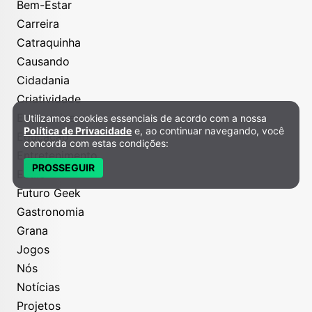
Bem-Estar
Carreira
Catraquinha
Causando
Cidadania
Criatividade
Economize
Utilizamos cookies essenciais de acordo com a nossa
Política de Privacidade e Cookies
Política de Privacidade
e, ao continuar navegando, você
Educação
concorda com estas condições:
Entretenimento
PROSSEGUIR
Estilo
Futuro Geek
Gastronomia
Grana
Jogos
Nós
Notícias
Projetos