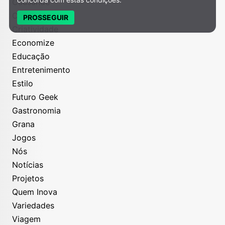
Causando
Cidadania
PROSSEGUIR
Criatividade
Economize
Educação
Entretenimento
Estilo
Futuro Geek
Gastronomia
Grana
Jogos
Nós
Notícias
Projetos
Quem Inova
Variedades
Viagem