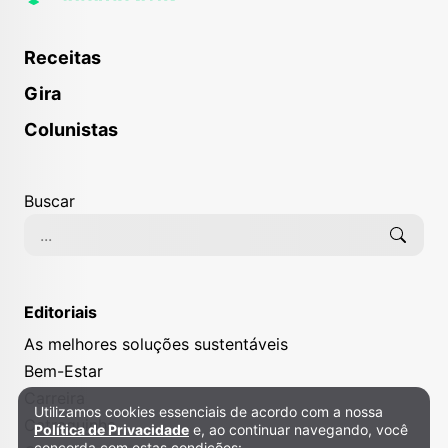
Receitas
Gira
Colunistas
Buscar
Editoriais
As melhores soluções sustentáveis
Bem-Estar
Carreira
Utilizamos cookies essenciais de acordo com a nossa
Política de Privacidade e Cookies
Catraquinha
Política de Privacidade
e, ao continuar navegando, você
concorda com estas condições: