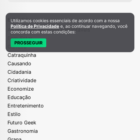
Editoriais
Utilizamos cookies essenciais de acordo com a nossa
Política de Privacidade e Cookies
Política de Privacidade
e, ao continuar navegando, você
As melhores soluções sustentáveis
concorda com estas condições:
Bem-Estar
PROSSEGUIR
Carreira
Catraquinha
Causando
Cidadania
Criatividade
Economize
Educação
Entretenimento
Estilo
Futuro Geek
Gastronomia
Grana