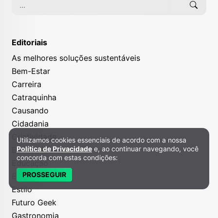
Editoriais
As melhores soluções sustentáveis
Bem-Estar
Carreira
Catraquinha
Causando
Cidadania
Criatividade
Utilizamos cookies essenciais de acordo com a nossa
Política de Privacidade e Cookies
Política de Privacidade
e, ao continuar navegando, você
Economize
concorda com estas condições:
Educação
PROSSEGUIR
Entretenimento
Estilo
Futuro Geek
Gastronomia