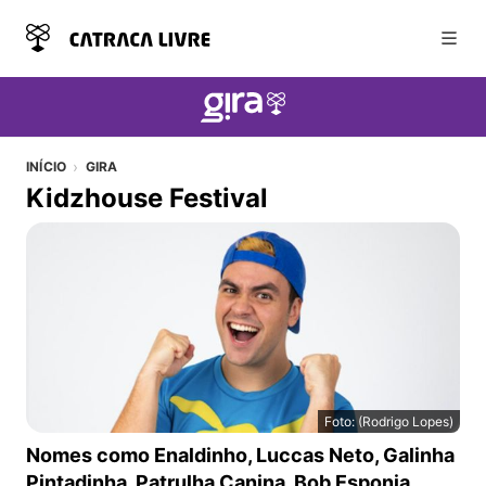
Abri
INÍCIO
GIRA
Kidzhouse Festival
Foto: (Rodrigo Lopes)
Kidzhouse Festival
Nomes como Enaldinho, Luccas Neto, Galinha
Pintadinha, Patrulha Canina, Bob Esponja,