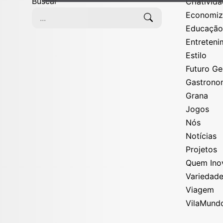
Buscar
Criativid
Economi
Educaçã
Entreten
Estilo
Futuro G
Gastrono
Grana
Jogos
Nós
Notícias
Projetos
Quem Ino
Variedad
Viagem
VilaMund