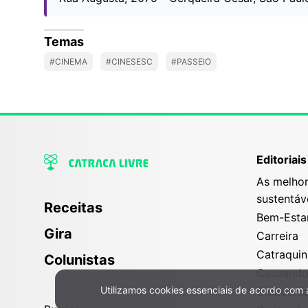
Temas
#CINEMA
#CINESESC
#PASSEIO
Editoriais
As melhor
sustentáv
Receitas
Bem-Esta
Gira
Carreira
Catraqui
Colunistas
Causand
Utilizamos cookies essenciais de acordo com
Cidadani
Política de Privacidade e Cookies