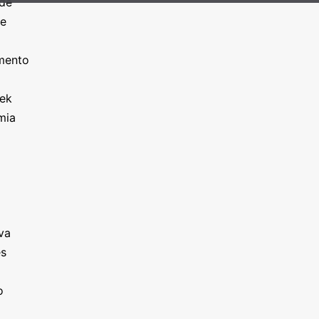
ade
ze
o
imento
eek
mia
va
es
o