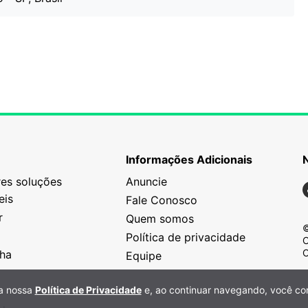
Informações Adicionais
es soluções
Anuncie
N
eis
Fale Conosco
r
Quem somos
©
Política de privacidade
C
C
nha
Equipe
o
 a nossa
Política de Privacidade
e, ao continuar navegando, você co
a