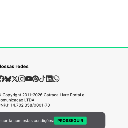
Nossas redes
ossas Redes Sociais
Facebook
Bsky
X
Instagram
Youtube
Pinterest
Tiktok
Linkedin
Whatsapp
 Copyright
2011-2026
Catraca Livre Portal e
omunicacao LTDA
NPJ: 14.702.358/0001-70
ncorda com estas condições:
PROSSEGUIR