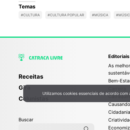
Temas
#CULTURA
#CULTURA POPULAR
#MÚSICA
#MÚSIC
Editoriais
As melhor
sustentáv
Receitas
Bem-Esta
Gira
Carreira
Utilizamos cookies essenciais de acordo com
Catraqui
Política de Privacidade e Cookies
Colunistas
Causand
Cidadani
Buscar
Criativid
Economi