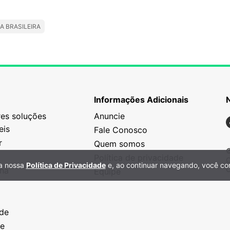
A BRASILEIRA
Informações Adicionais
es soluções
Anuncie
N
eis
Fale Conosco
r
Quem somos
©
Política de privacidade
C
 a nossa
Política de Privacidade
e, ao continuar navegando, você co
C
nha
Equipe
o
a
ade
ze