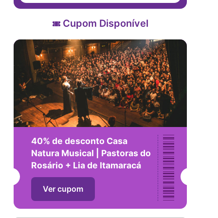
Cupom Disponível
40% de desconto Casa
Natura Musical | Pastoras do
Rosário + Lia de Itamaracá
Ver cupom