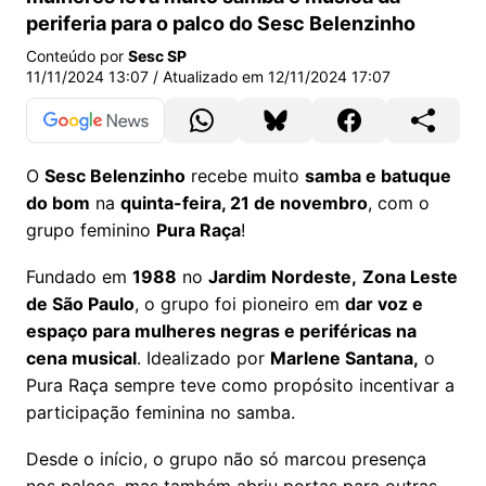
periferia para o palco do Sesc Belenzinho
Conteúdo por
Sesc SP
11/11/2024 13:07
/ Atualizado em
12/11/2024 17:07
O
Sesc Belenzinho
recebe muito
samba e batuque
do bom
na
quinta-feira, 21 de novembro
, com o
grupo feminino
Pura Raça
!
Fundado em
1988
no
Jardim Nordeste,
Zona Leste
de São Paulo
, o grupo foi pioneiro em
dar voz e
espaço para mulheres negras e periféricas na
cena musical
. Idealizado por
Marlene Santana,
o
Pura Raça sempre teve como propósito incentivar a
participação feminina no samba.
Desde o início, o grupo não só marcou presença
nos palcos, mas também abriu portas para outras