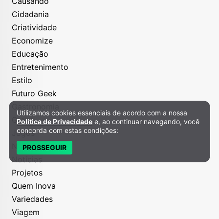
Causando
Cidadania
Criatividade
Economize
Educação
Entretenimento
Estilo
Futuro Geek
Gastronomia
Utilizamos cookies essenciais de acordo com a nossa
Política de Privacidade e Cookies
Grana
Política de Privacidade
e, ao continuar navegando, você
concorda com estas condições:
Jogos
Nós
PROSSEGUIR
Notícias
Projetos
Quem Inova
Variedades
Viagem