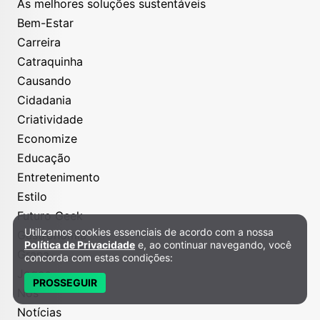
As melhores soluções sustentáveis
Bem-Estar
Carreira
Catraquinha
Causando
Cidadania
Criatividade
Economize
Educação
Entretenimento
Estilo
Futuro Geek
Utilizamos cookies essenciais de acordo com a nossa
Política de Privacidade e Cookies
Gastronomia
Política de Privacidade
e, ao continuar navegando, você
Grana
concorda com estas condições:
Jogos
PROSSEGUIR
Nós
Notícias