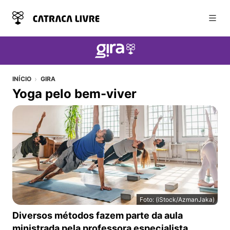
Abri
INÍCIO
GIRA
Yoga pelo bem-viver
Foto: (iStock/AzmanJaka)
Yoga pelo bem-viver
Diversos métodos fazem parte da aula
ministrada pela professora especialista