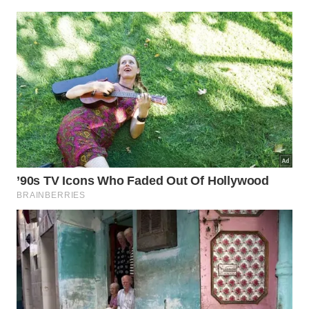
ameixa madura, pela cor escura e pela doçura
delicada;
cereja, pelo formato pequeno e pela acidez
equilibrada;
chocolate amargo, pela nota intensa percebida
em frutos bem maduros;