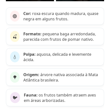
Cor:
roxa escura quando madura, quase
🟣
negra em alguns frutos.
Formato:
pequena baga arredondada,
🍒
parecida com frutos de pomar nativo.
Polpa:
aquosa, delicada e levemente
💧
ácida.
Origem:
árvore nativa associada à Mata
🌳
Atlântica brasileira.
Fauna:
os frutos também atraem aves
🐦
em áreas arborizadas.