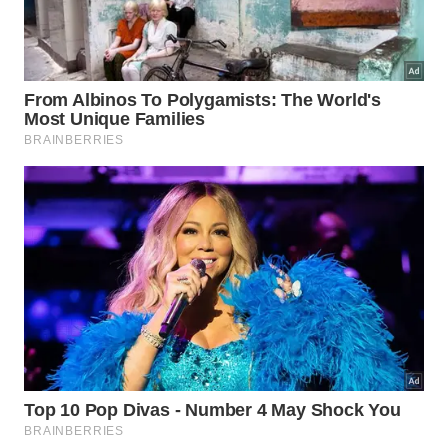
flores, pelo aroma suave que aparece logo após
a colheita.
A grumixama é pouco vista no comércio porque
amadurece em uma janela curta e tem polpa delicada,
sensível ao manuseio. -
Imagem gerada por IA
Quais nutrientes tornam a
grumixama interessante?