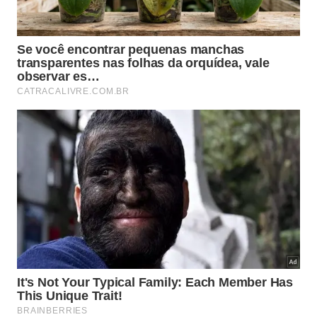
Quando colhida cedo demais, a acidez
aparece mais e o sabor fica menos
profundo.
A casca escura também reforça a associação visual
com ameixa, enquanto a polpa aquosa entrega
frescor imediato. Essa mistura de
aparência
intensa
e gosto delicado ajuda a explicar o encanto de
quem prova a
grumixama
.
As comparações mais comuns envolvem: