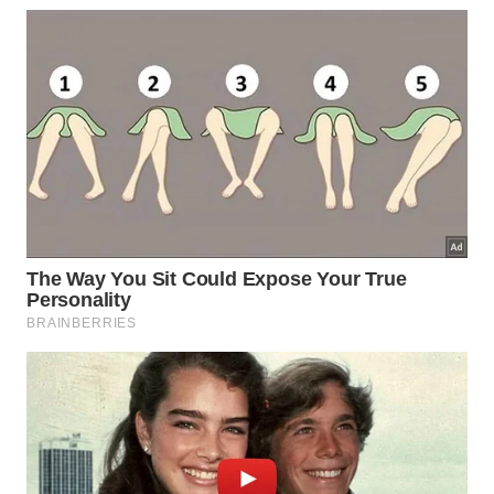
A grumixama costuma ser valorizada por
compostos antioxidantes associados à cor roxa
escura, característica de muitos frutos pigmentados.
Embora não seja alimento milagroso, sua
polpa
pode enriquecer uma alimentação variada,
especialmente quando consumida fresca e em
porções
moderadas.
O maior interesse está em diversificar o cardápio
com espécies brasileiras pouco conhecidas,
preservando sabores regionais e pomares nativos.
Ao incluir frutas assim, o leitor descobre
opções
diferentes, amplia repertório alimentar e valoriza a
biodiversidade
local.
Ela pode entrar na rotina de formas simples:
consumida in natura logo após a colheita;
usada em geleias caseiras de sabor intenso;