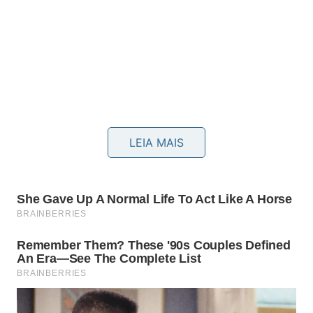
LEIA MAIS
Que sabor faz a grumixama ser
comparada ao chocolate?
Quando madura, a fruta reúne doçura, acidez leve e
perfume floral, criando uma experiência diferente
das frutas mais comuns. Por isso, alguns
consumidores comparam seu
sabor
a cereja,
ameixa e chocolate amargo, embora essa