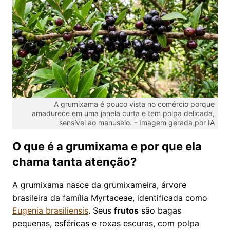
A grumixama é pouco vista no comércio porque
amadurece em uma janela curta e tem polpa delicada,
sensível ao manuseio. -
Imagem gerada por IA
O que é a grumixama e por que ela
chama tanta atenção?
A grumixama nasce da grumixameira, árvore
brasileira da família Myrtaceae, identificada como
Eugenia brasiliensis
. Seus
frutos
são bagas
pequenas, esféricas e roxas escuras, com polpa