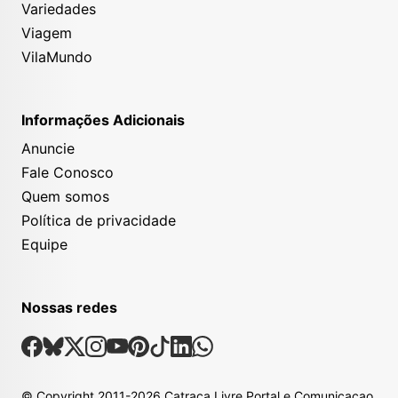
Variedades
Viagem
VilaMundo
Informações Adicionais
Anuncie
Fale Conosco
Quem somos
Política de privacidade
Equipe
Nossas redes
Nossas Redes Sociais
Facebook
Bsky
X
Instagram
Youtube
Pinterest
Tiktok
Linkedin
Whatsapp
© Copyright
2011-2026
Catraca Livre Portal e Comunicacao