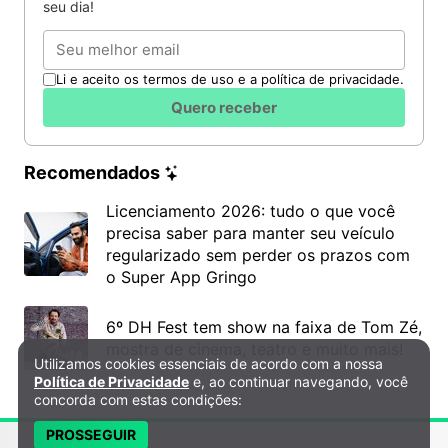
seu dia!
Email
Li e aceito os termos de uso e a política de privacidade.
Quero receber
Recomendados
Licenciamento 2026: tudo o que você
precisa saber para manter seu veículo
regularizado sem perder os prazos com
o Super App Gringo
6º DH Fest tem show na faixa de Tom Zé,
mostra de cinema, teatro e muito mais!
Utilizamos cookies essenciais de acordo com a nossa
Política de Privacidade e Cookies
Política de Privacidade
e, ao continuar navegando, você
concorda com estas condições:
PROSSEGUIR