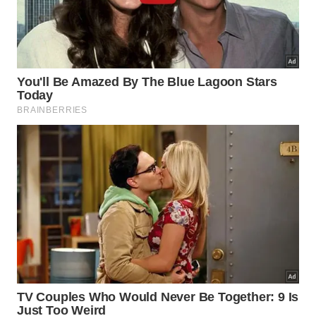
aproveitada em caldas para sobremesas;
transformada em licores artesanais, quando
preparada por adultos.
Como consumir grumixama e
valorizar uma fruta brasileira rara?
Quem se interessa por
frutas brasileiras pouco
conhecidas
encontra na grumixama um exemplo de
sabor regional que merece atenção. O ideal é
consumir a
fruta
logo após a colheita, quando
textura, aroma e
frescor
estão melhores.
Geleias, caldas e preparos caseiros ajudam a
aproveitar safras curtas, mas o consumo fresco
ainda preserva melhor a experiência da polpa. Ao
conhecer a
grumixameira
, o leitor também entende
por que proteger a
Mata
Atlântica significa