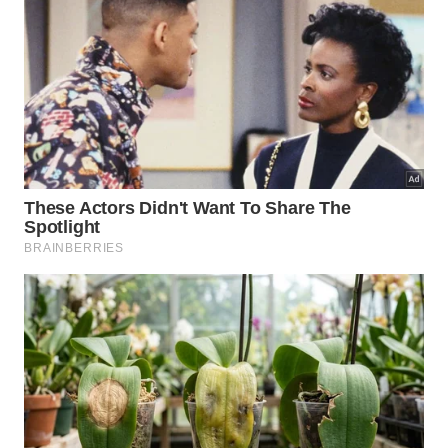
percepção varie conforme
maturação
.
Fruta pequena,
🟣
sabor marcante
A maturação muda tudo
Quanto mais madura, mais escura,
aromática e adocicada a grumixama tende a
ficar.