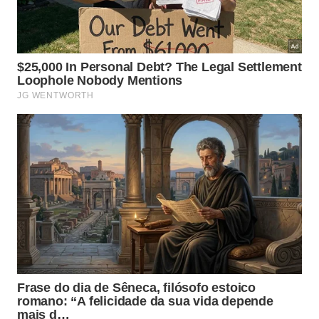
de pequenos
vínculos sociais
cotidianos.
A sociologia contemporânea aponta que o
isolamento característico dos prédios modernos
pode ser atenuado com atitudes conscientes.
Chamar o
porteiro
pelo seu próprio nome altera