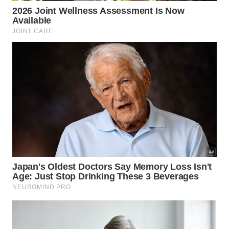
Como pequenos atos transformam
as portarias residenciais?
A desnaturalização da indiferença cotidiana cria
ambientes de trabalho muito mais acolhedores e
dignos. Quando os moradores tomam essa
iniciativa, eles promovem o
reconhecimento social
e mostram que a verdadeira gentileza reside nos
detalhes práticos da rotina.
Construir uma cultura baseada no respeito mútuo
dentro das grandes cidades exige pequenos passos
individuais diários. Chamar o
porteiro
pelo próprio
nome reflete maturidade emocional e fortalece os
alicerces fundamentais para uma verdadeira e ativa
empatia
social.