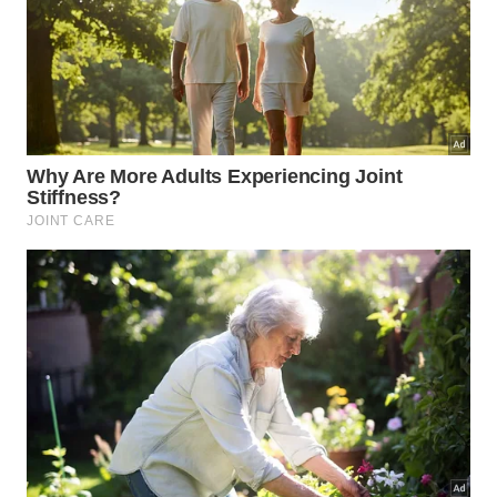
Veja abaixo os elementos centrais que constituem a
prática da atenção plena no espaço social:
Cumprimento personalizado direcionado ao
trabalhador;
Validação imediata da presença do funcionário;
Estímulo constante à gentileza coletiva diária.
Cumprimentar o porteiro pelo nome próprio rompe o
distanciamento social típico das grandes metrópoles. –
Imagem gerada por IA