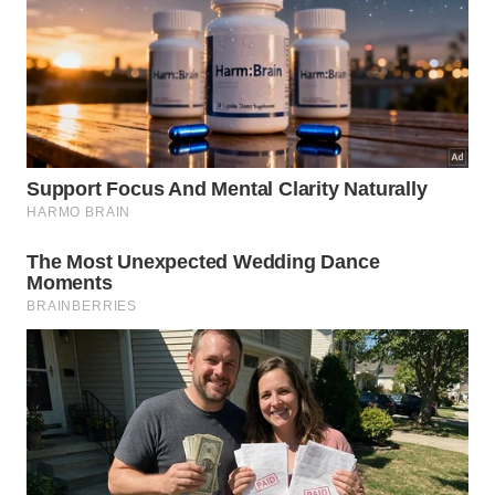
Qual é o impacto desse
comportamento na convivência?
Ambientes onde as pessoas se reconhecem
mutuamente viram locais muito mais agradáveis e
seguros para todos. Esse acolhimento mútuo
transforma as estruturas de convivência,
promovendo um forte sentimento de união através