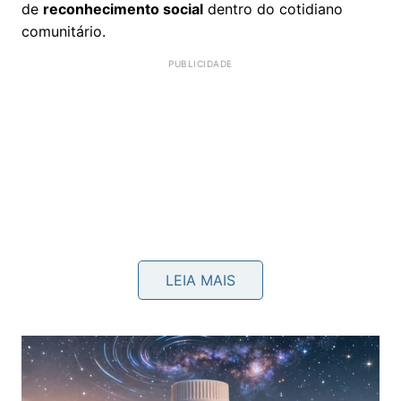
de
reconhecimento social
dentro do cotidiano
comunitário.
LEIA MAIS
Abaixo, um vídeo do
canal Brasil Escola Oficial no
YouTube
que aprofunda os pontos discutidos neste
tema: