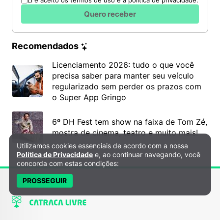
Li e aceito os termos de uso e a política de privacidade.
Quero receber
Recomendados
Licenciamento 2026: tudo o que você
precisa saber para manter seu veículo
regularizado sem perder os prazos com
o Super App Gringo
6º DH Fest tem show na faixa de Tom Zé,
mostra de cinema, teatro e muito mais!
Utilizamos cookies essenciais de acordo com a nossa
Política de Privacidade e Cookies
Política de Privacidade
e, ao continuar navegando, você
concorda com estas condições:
PROSSEGUIR