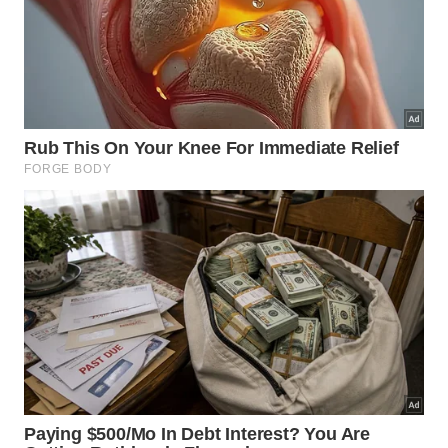
Humanização dos espaços coletivos
2
residenciais;
Redução do estresse diário dos
3
funcionários.
O que caracteriza o comportamento
pró-social urbano?
Ações altruístas no ambiente urbano configuram um
modo ativo de melhorar as vivências em
condomínios. Essa postura cidadã demonstra
preocupação genuína com os indivíduos ao redor,
estabelecendo padrões saudáveis que incentivam a
plena
convivência urbana
coletiva.