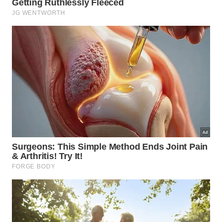
Valorizar ativamente os profissionais que cuidam da
nossa segurança diária é essencial para estabelecer
um clima interno harmonioso. Esse reconhecimento
atua diretamente na quebra do distanciamento
emocional, fortalecendo as bases reais de uma
saudável
convivência urbana
.