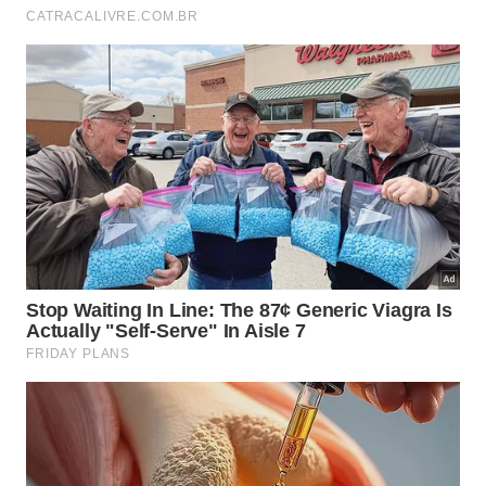
totalmente a percepção do espaço, gerando
generosas doses de
empatia
diária.
Benefícios das Interações
Positivas
Impactos na Rotina
Pequenos atos trazem grandes
transformações para os envolvidos:
Fortalecimento do respeito recíproco
1
nas portarias;