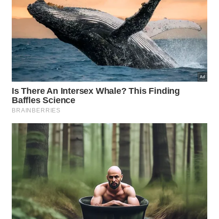
Fragmentos de ossos humanos lavados e
depositados cuidadosamente nos grandes
recipientes.
Restos fósseis de peixes capturados nos rios
próximos que serviam como alimento.
Carcaças e pedaços de tartarugas integrados
diretamente às cerimônias fúnebres da
comunidade.
Como a comunidade participou do
resgate arqueológico dos artefatos?
A retirada segura dos vasos pesados exigiu um
trabalho físico intenso e a colaboração direta dos
moradores daquela região. Para proteger as frágeis
paredes de cerâmica contra a imensa pressão das
raízes
entrelaçadas, a equipe construiu uma grande