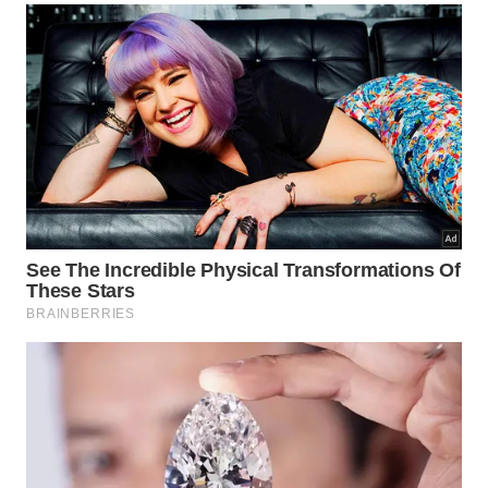
rígidos.
Envolvimento completo da cerâmica com
plástico protetor antes de iniciar qualquer
deslocamento fluvial.
Viagem de barco de até doze horas pelo rio até o
município de Tefé.
Por que esse achado reconstrói a
história da ocupação amazônica?
A cerâmica encontrada apresenta características
decorativas intrigantes que não se encaixam nas
tradições conhecidas da região. Alguns fragmentos
exibem uma
rara
argila
esverdeada
e faixas
vermelhas que comprovam a existência de um
estilo
regional independente e totalmente inédito
para a ciência.