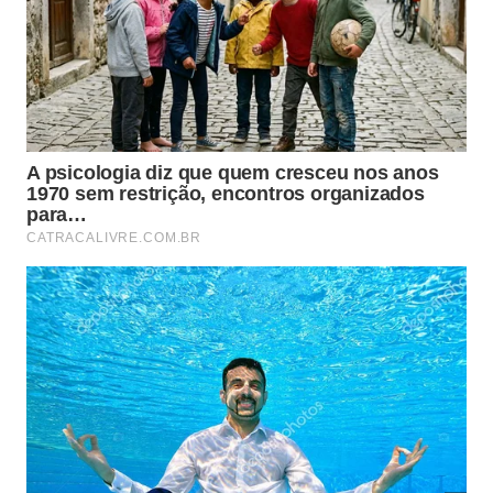
O Significado dos Restos Animais
A presença de elementos faunísticos junto
aos sepultamentos sugere cerimônias
complexas com banquetes ou oferendas
dedicadas aos mortos.
Esses processos cerimoniais indicam que o
tratamento dado aos falecidos envolvia
etapas sucessivas de limpeza e
resepultamento cuidadoso.