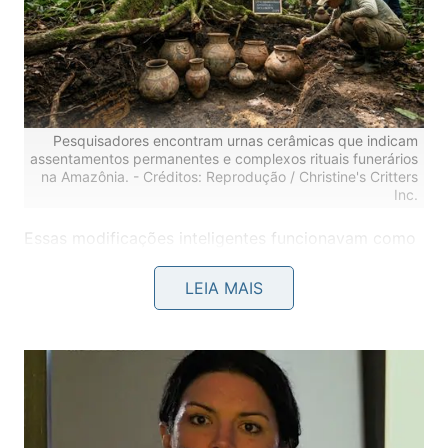
Pesquisadores encontram urnas cerâmicas que indicam
assentamentos permanentes e complexos rituais funerários
na Amazônia. -
Créditos: Reprodução / Christine's Critters
Inc.
Essas modificações inteligentes funcionavam como
ilhas artificiais seguras que sustentavam as
habitações familiares durante as cheias sazonais da
LEIA MAIS
região. Esse processo construtivo demonstra que as
sociedades locais possuíam uma engenharia
altamente
sofisticada
, permitindo que as famílias
permanecessem próximas às suas valiosas áreas de
pesca
.