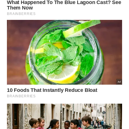
específicos. Essa combinação incomum fornece
pistas valiosas a respeito dos complexos
rituais
funerários desenvolvidos por aquelas comunidades
tradicionais que habitavam a rica bacia
amazônica
séculos atrás.
Vestígios de
Alimentação e
Oficinas Rituais
🐟