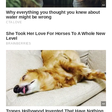
plataforma
feita inteiramente de madeira.
Pesquisadores e moradores locais trabalham juntos para
remover uma enorme urna funerária encontrada sob o
chão da floresta. -
Créditos: Geórgea Holanda / Instituto
Mamirauá
Essa estrutura suspensa erguida na floresta contava
com cipós resistentes e facilitava a manipulação
cuidadosa de cada item histórico. Vários
procedimentos logísticos essenciais foram