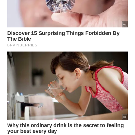
Essas descobertas recentes ajudam a derrubar a
antiga visão de que as várzeas fluviais serviam
apenas como locais de passagem temporária. Elas
demonstram que os povos tradicionais investiam
fortemente na construção de
assentamentos
permanentes e vinculavam suas memórias familiares
ao
chão
das próprias moradias.
Referências:
Urnas funerárias milenares são
descobertas no Amazonas e revelam práticas
indígenas ancestrais – Instituto Mamirauá