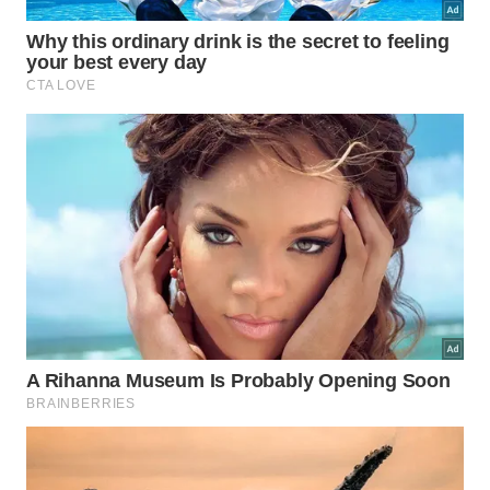
Os vestígios biológicos recuperados fornecem
dados cruciais sobre a dieta local e o simbolismo
religioso da época. Entre os principais achados
orgânicos retirados de dentro das
urnas
, destacam-
se alguns elementos de
fauna
que ajudam a
entender as antigas práticas rituais: