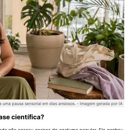
a uma pausa sensorial em dias ansiosos. -
Imagem gerada por IA
se científica?
dade não nasceu apenas do costume popular. Ela ganhou