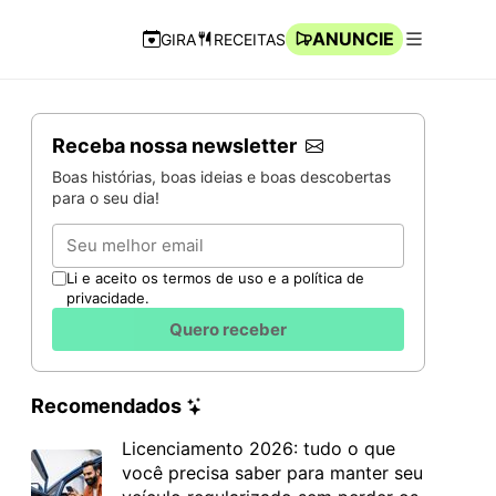
ANUNCIE
GIRA
RECEITAS
Navegação Rápida
Abrir men
Receba nossa newsletter
Boas histórias, boas ideias e boas descobertas
para o seu dia!
Email
Li e aceito os termos de uso e a política de
privacidade.
Quero receber
Recomendados
Licenciamento 2026: tudo o que
você precisa saber para manter seu