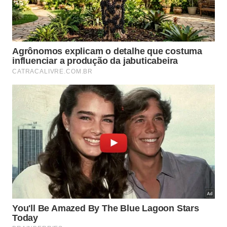
planície de inundação.
A água fica mais tempo no ambiente, em vez de
escoar rapidamente.
Os sedimentos presos atrás da barragem ajudam
a formar novos solos úmidos.
A diversidade de habitats cresce com lagoas,
canais secundários e vegetação aquática.
O amortecimento do fluxo pode reduzir picos de
cheia em alguns contextos.
Uma obra natural que inspira gestão
hídrica sustentável
A engenharia do castor inspira projetos de
restauração conhecidos como análogos de
barragens de castor, estruturas humanas simples
que imitam parte do efeito dessas obras naturais. A
ideia é desacelerar a água, reconectar rios às
várzeas e recuperar áreas úmidas sem depender