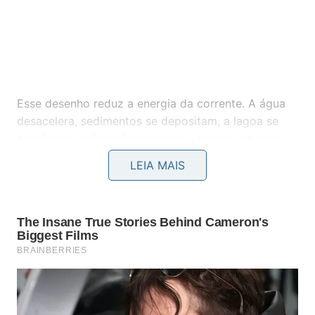
Esse desenho reduz a energia da corrente. A água
desacelera, sedimentos se depositam, a lagoa se
aprofunda atrás da barragem e o terreno ao redor
fica mais úmido. Em vez de um canal estreito e
LEIA MAIS
rápido, surge um sistema com poças, brejos,
remansos e margens mais vivas.