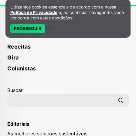
Utilizamos cookies essenciais de acordo com a nossa
Política de Privacidade e Cookies
Política de Privacidade
e, ao continuar navegando, você
concorda com estas condições:
PROSSEGUIR
Receitas
Gira
Colunistas
Buscar
Editoriais
As melhores soluções sustentáveis