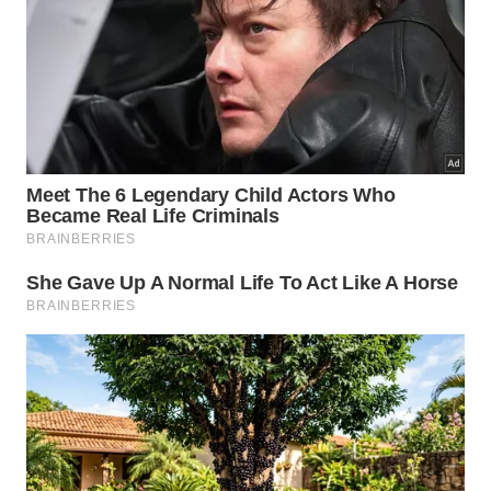
A barragem de castor não bloqueia totalmente o rio como
uma parede de concreto. -
Imagem gerada por IA
O que pesquisadores descobriram
sobre essa engenharia natural?
Estudos recentes apontam que
barragens de castor
podem armazenar água superficial e subterrânea,
mitigar efeitos da seca, reduzir escoamento rápido
e estabilizar vazões em períodos de baixa água.
Também há evidências de que esses sistemas
ajudam a reter sedimentos, nutrientes e
contaminantes antes que avancem rio abaixo.
As barragens aumentam a conexão entre rio e