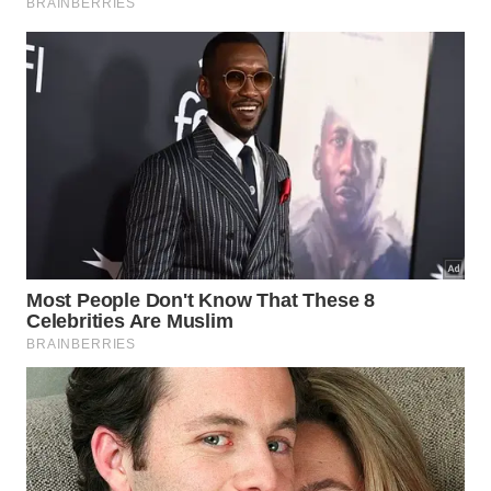
apenas de grandes obras rígidas.
O valor dessa arquitetura está na combinação entre
material local, manutenção contínua e adaptação ao
fluxo. Troncos, lama e pedras formam uma
barragem viva, capaz de mudar com o rio, segurar
água quando ela falta e reduzir a velocidade
quando ela chega com força.