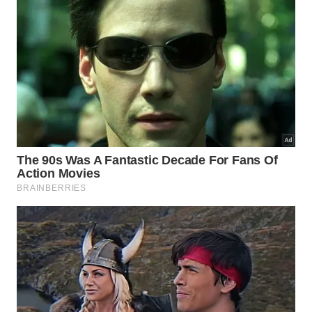
Ao longo dos anos, muitas histórias populares
transformaram o candiru em um animal cercado por
mitos. Casos envolvendo pessoas são
extremamente raros e permanecem alvo de debates
científicos.
Seu comportamento natural está voltado
principalmente para
peixes de grande porte
, que
oferecem as condições ideais para sua alimentação.
Assim, pesquisadores destacam que o verdadeiro
interesse científico está em sua notável
especialização biológica.
Por que esse pequeno peixe
desperta tanto interesse da ciência?
O estudo do
candiru
ajuda pesquisadores a
compreender como a seleção natural pode produzir