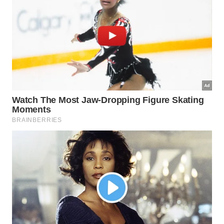
Quais adaptações fazem do candiru
um especialista em hematofagia?
A evolução transformou esse pequeno peixe em um
dos exemplos mais eficientes de
hematofagia
entre
os vertebrados aquáticos. Diversas adaptações
trabalham em conjunto para garantir seu sucesso.