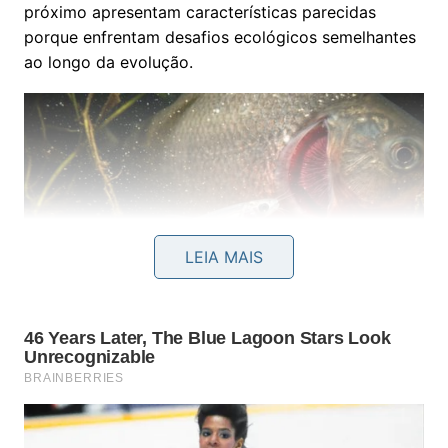
próximo apresentam características parecidas
porque enfrentam desafios ecológicos semelhantes
ao longo da evolução.
LEIA MAIS
Vampiro das águas é o apelido dado ao candiru, um
pequeno peixe amazônico que desenvolveu mecanismos
biológicos extremamente especializados para se alimentar
de sangue, tornando-se um dos parasitas mais curiosos da
natureza -
Imagem gerada por IA