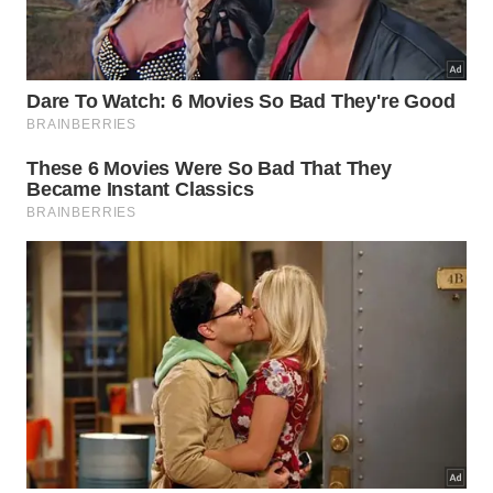
organismos altamente especializados. Sua anatomia
reúne adaptações refinadas desenvolvidas ao longo
de milhões de anos.
Além de revelar detalhes sobre a biodiversidade da
Amazônia
, esse peixe demonstra como diferentes
espécies podem evoluir estratégias extremamente
eficientes para ocupar nichos ecológicos bastante
específicos.