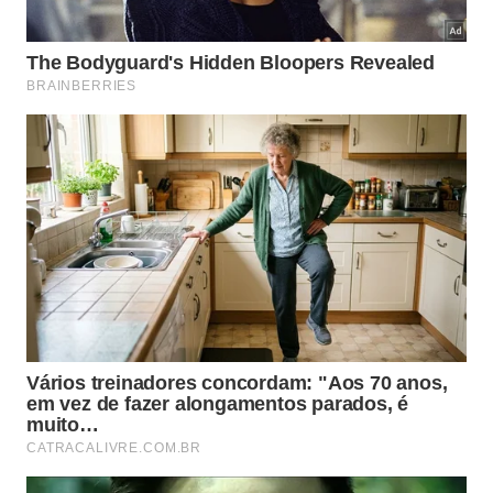
Entre as principais características que tornam esse
comportamento possível estão:
Dentes pequenos e extremamente afiados
para
perfurar tecidos.
Espinhos voltados para trás
que ajudam na
fixação.
Corpo estreito
que facilita a entrada nas
brânquias.
Sensores químicos
capazes de localizar
hospedeiros.
Alimentação baseada em sangue
, rica em
nutrientes.
O candiru realmente representa
perigo para os seres humanos?