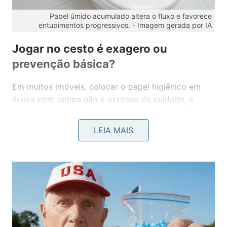
Papel úmido acumulado altera o fluxo e favorece
entupimentos progressivos. -
Imagem gerada por IA
Jogar no cesto é exagero ou
prevenção básica?
Em muitos imóveis, colocar o papel higiênico em
lixeira com tampa não é excesso de cuidado, é
manejo de resíduo compatível com a instalação. A
prática reduz carga sólida no encanamento, evita
LEIA MAIS
acúmulo no vaso sanitário e diminui o risco de
obstrução progressiva, algo importante em prédios
antigos, casas com reforma parcial e sistemas
ligados a fossa séptica.