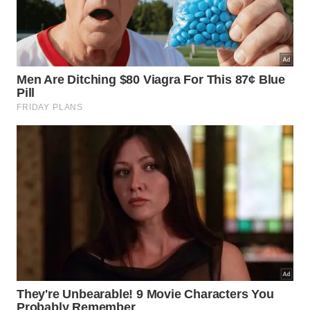
Para o banheiro funcionar sem improviso, alguns
ajustes simples ajudam mais do que produtos
milagrosos:
usar lixeira com tampa e saco de troca frequente
evitar descargas sucessivas para forçar
passagem
nunca misturar papel com lenços umedecidos
observar sinais de escoamento lento no vaso