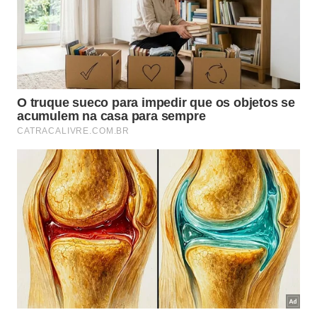
Os alertas mais comuns aparecem assim:
nível da água sobe antes de descer
descarga faz ruído mais grave que o normal
banheiro exala cheiro de esgoto em horários de
uso intenso
o vaso sanitário exige mais de uma descarga
para limpar
outros pontos da casa respondem lentamente,