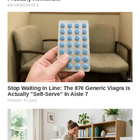
sanitário
fazer manutenção preventiva se o encanamento
já apresentou retorno
Quais sinais indicam que o vaso já
está sofrendo com esse descarte?
Quando o vaso sanitário demora para baixar a água,
borbulha após a descarga ou devolve odor pelo
ralo, o sistema já pode estar com passagem
reduzida. O encanamento não precisa estar
totalmente bloqueado para perder desempenho.
Uma película de resíduos somada a papel higiênico
úmido já altera o arraste hidráulico e aumenta a
chance de entupimento nas próximas semanas.