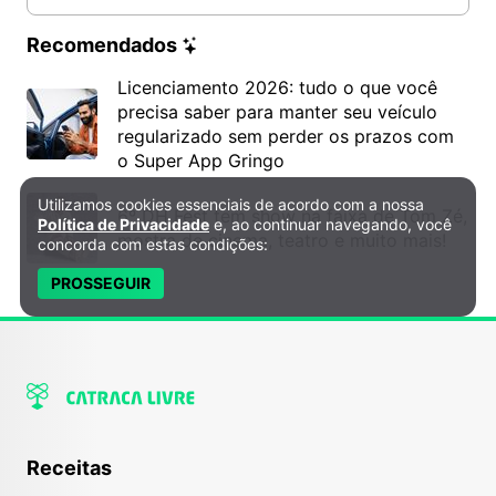
Recomendados
Licenciamento 2026: tudo o que você
precisa saber para manter seu veículo
regularizado sem perder os prazos com
o Super App Gringo
Utilizamos cookies essenciais de acordo com a nossa
Política de Privacidade e Cookies
6º DH Fest tem show na faixa de Tom Zé,
Política de Privacidade
e, ao continuar navegando, você
mostra de cinema, teatro e muito mais!
concorda com estas condições:
PROSSEGUIR
Receitas