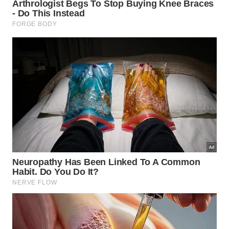
como ralo e pia próximos
Como evitar transtorno sem piorar a
rotina?
O caminho mais seguro é tratar o papel higiênico
como resíduo do banheiro, não como parte da
descarga. Isso preserva o vaso sanitário, alivia o
encanamento e reduz intervenção corretiva em
sifão, caixa de inspeção e tubulação interna. Em
imóveis com circulação intensa, essa escolha ainda
diminui o risco de retorno e vazamento em
momentos de pico.
Na prática, manter lixeira adequada, saco resistente,
limpeza frequente e atenção ao padrão da descarga
vale mais do que confiar que a água resolverá tudo.
O banheiro opera melhor quando o fluxo fica