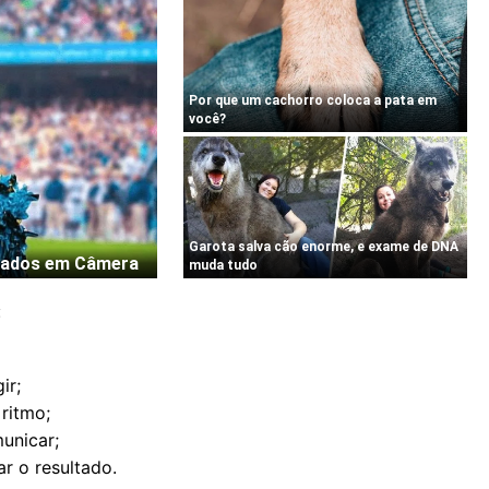
:
ir;
 ritmo;
unicar;
r o resultado.