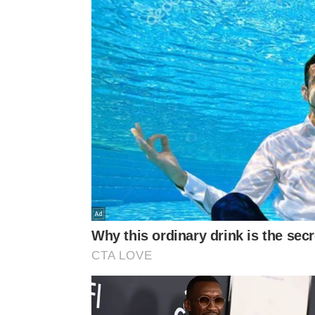
mostrar o primeiro passo e deixar a criança con
fazer uma pergunta em vez de entregar a respo
dividir a tarefa em partes menores;
oferecer uma ferramenta adequada ao tamanho 
ficar perto sem tomar a atividade das mãos del
Por que essa frase continua impor
A reflexão de Maria Montessori
continua atual po
medo do erro. Só que o erro controlado também e
insistir e perceber o efeito das próprias escolhas.
A educação pela autonomia
exige um adulto atent
sucesso e recebe tempo para tentar, ela desenvo
depender de aprovação a cada passo.