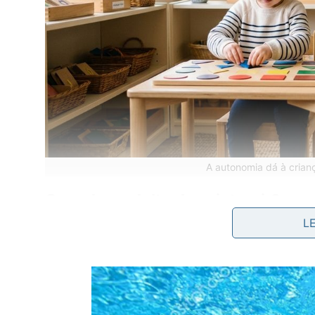
A autonomia dá à cria
Quando o adulto deve intervir?
L
O adulto deve intervir quando há risco, frustração
muito acima da capacidade da criança naquele mom
para destravar o processo, não para fazer tudo po
Algumas formas de apoio preservam a autonomia: