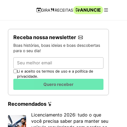
ANUNCIE
GIRA
RECEITAS
Navegação Rápida
Abrir men
Receba nossa newsletter
Boas histórias, boas ideias e boas descobertas
para o seu dia!
Email
Li e aceito os termos de uso e a política de
privacidade.
Quero receber
Recomendados
Licenciamento 2026: tudo o que
você precisa saber para manter seu