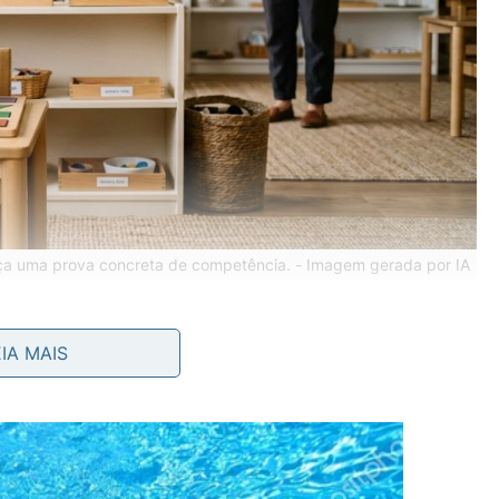
nça uma prova concreta de competência. -
Imagem gerada por IA
EIA MAIS
 intensa, pedido claro de ajuda ou quando a tarefa está
ento. Nesses casos, a ajuda precisa ser suficiente
r ela.