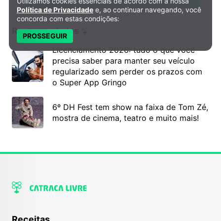
Utilizamos cookies essenciais de acordo com a nossa
Política de Privacidade e Cookies
Política de Privacidade
e, ao continuar navegando, você
concorda com estas condições:
Recomendados
PROSSEGUIR
Licenciamento 2026: tudo o que você
precisa saber para manter seu veículo
regularizado sem perder os prazos com
o Super App Gringo
6º DH Fest tem show na faixa de Tom Zé,
mostra de cinema, teatro e muito mais!
Receitas