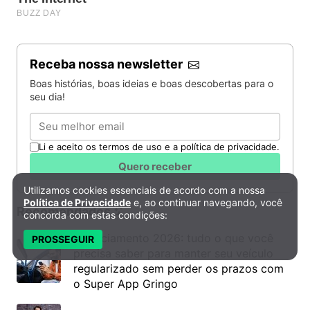
Receba nossa newsletter
Boas histórias, boas ideias e boas descobertas para o
seu dia!
Email
Li e aceito os termos de uso e a política de privacidade.
Quero receber
Utilizamos cookies essenciais de acordo com a nossa
Política de Privacidade e Cookies
Política de Privacidade
e, ao continuar navegando, você
Recomendados
concorda com estas condições:
Licenciamento 2026: tudo o que você
PROSSEGUIR
precisa saber para manter seu veículo
regularizado sem perder os prazos com
o Super App Gringo