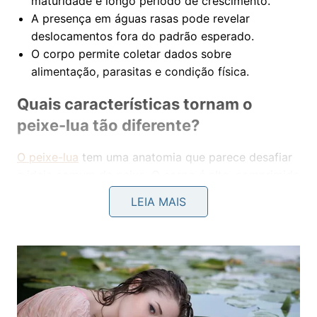
maturidade e longo período de crescimento.
A presença em águas rasas pode revelar
deslocamentos fora do padrão esperado.
O corpo permite coletar dados sobre
alimentação, parasitas e condição física.
Quais características tornam o
peixe-lua tão diferente?
O peixe-lua
tem uma anatomia que parece desafiar
a ideia comum de peixe. O corpo é alto, comprimido
lateralmente e sem uma nadadeira caudal
LEIA MAIS
tradicional. Para se mover, ele usa principalmente as
nadadeiras superior e inferior, criando um nado
lento, mas eficiente em mar aberto.
Essa espécie pode atingir tamanhos enormes
porque se alimenta de organismos gelatinosos,
pequenos animais marinhos e presas disponíveis em