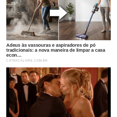
contaminação e presença de resíduos no sistema
digestivo.
Essas informações ajudam a montar um retrato mais
claro do ambiente marinho:
Conteúdo estomacal pode indicar quais presas
estavam disponíveis na região.
Parasitas ajudam a entender interações com
outros organismos do oceano.
Marcas no corpo podem revelar colisões, redes
ou outros impactos humanos.
Dados biométricos alimentam registros sobre
crescimento e distribuição da espécie.
Por que esse encontro reforça a
importância de proteger os mares?
A aparição de um peixe-lua gigante na areia