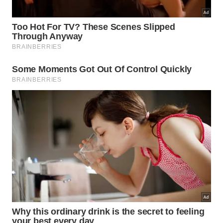
transforma um fenômeno biológico em alerta
ambiental. Animais desse porte dependem de
cadeias alimentares extensas, águas saudáveis e
rotas oceânicas funcionais para crescer e
sobreviver por tantos anos.
Quando um exemplar de 2,5 metros chega à costa,
ele aproxima o público de uma vida marinha que
normalmente permanece invisível. O impacto visual
do peixe gigante mostra que o mar não é um
cenário distante, mas um ecossistema conectado a
temperatura, poluição, pesca, correntes e
conservação de espécies pouco vistas no dia a dia.