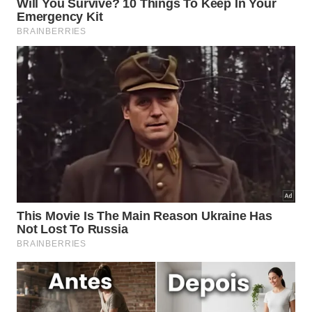
O peixe-lua tem uma anatomia que parece desafiar a ideia
comum de peixe. -
Imagem gerada por IA
O que os cientistas podem aprender
com esse encalhe?
Um encalhe como esse fornece informações que
seriam difíceis de obter com o animal vivo no
oceano. A análise do corpo permite observar idade
aproximada, estado nutricional, possíveis sinais de