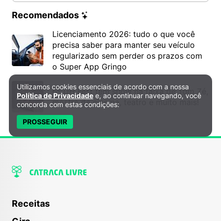
Recomendados
Licenciamento 2026: tudo o que você
precisa saber para manter seu veículo
regularizado sem perder os prazos com
o Super App Gringo
Utilizamos cookies essenciais de acordo com a nossa
Política de Privacidade e Cookies
6º DH Fest tem show na faixa de Tom Zé,
Política de Privacidade
e, ao continuar navegando, você
mostra de cinema, teatro e muito mais!
concorda com estas condições:
PROSSEGUIR
Receitas