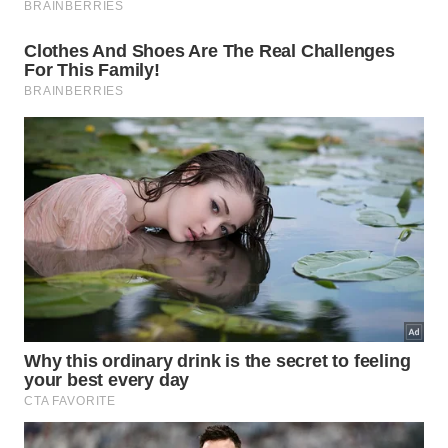
Aproveitamento de aproximadamente vinte por
cento da luz incidente nos painéis comerciais
tradicionais.
Retenção de cerca de um por cento da energia
solar total pelos organismos fotossintéticos
vivos.
Desperdício massivo da radiação recebida
convertido espontaneamente em calor em ambos
os modelos conhecidos.
Quais são as próximas etapas para a
comercialização?
Apesar do entusiasmo com os resultados obtidos, a
inovação ainda se encontra restrita ao ambiente
controlado dos laboratórios. Desafios de