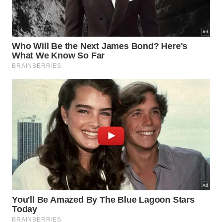
Geração de hidrogênio verde totalmente limpo
através da quebra molecular da água.
Transformação direta de dióxido de carbono em
combustíveis líquidos sustentáveis.
Produção ecológica de fertilizantes nitrogenados
sem a necessidade de processos poluentes.
Quais são as semelhanças com os
mecanismos naturais?
A busca por simular processos naturais eficientes
impulsiona a ciência há décadas. Copiar os métodos
de organismos vivos representa um desafio, pois