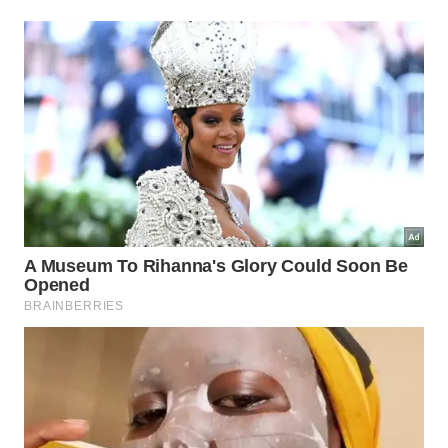
reproduzir em laboratório mecanismos biológicos
complexos exige manipulação molecular meticulosa
e
avançada
para atingir o
sucesso
desejado.
Inovação na ciência de materiais: através de uma ponte
molecular, pesquisadores criaram um método para reter
carga energética solar por tempo suficiente para viabilizar
reações químicas essenciais à indústria. -
Imagem gerada
por IA