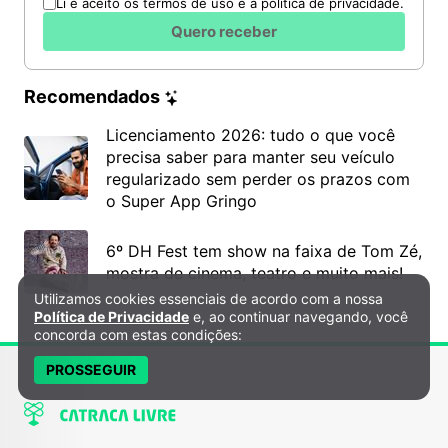
Li e aceito os termos de uso e a política de privacidade.
Quero receber
Recomendados
Licenciamento 2026: tudo o que você
precisa saber para manter seu veículo
regularizado sem perder os prazos com
o Super App Gringo
6º DH Fest tem show na faixa de Tom Zé,
mostra de cinema, teatro e muito mais!
Utilizamos cookies essenciais de acordo com a nossa
Política de Privacidade e Cookies
Política de Privacidade
e, ao continuar navegando, você
concorda com estas condições:
PROSSEGUIR