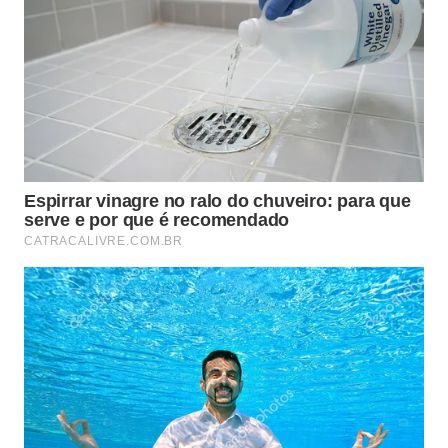
A possibilidade de reter cargas energéticas por
períodos mais longos abre caminhos viáveis para a
produção industrial sustentável. Essa tecnologia
inovadora promete viabilizar a conversão direta de
recursos abundantes em insumos de alto valor
prático, conforme detalhado no informativo técnico
sobre os
processos
moleculares
estudados
.
Retenção Quântica
⚡
Ampliada
Aplicações Industriais Futuras