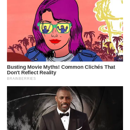
maneira ecológica nos próximos anos.
Os horizontes abertos por essa descoberta indicam
um impacto profundo na indústria global e na
conservação ambiental. Diversas frentes de
desenvolvimento serão beneficiadas pela
estabilização dessas cargas elétricas,
impulsionando a criação prática de produtos limpos
essenciais que detalhamos logo a
seguir
para
facilitar a
compreensão
.