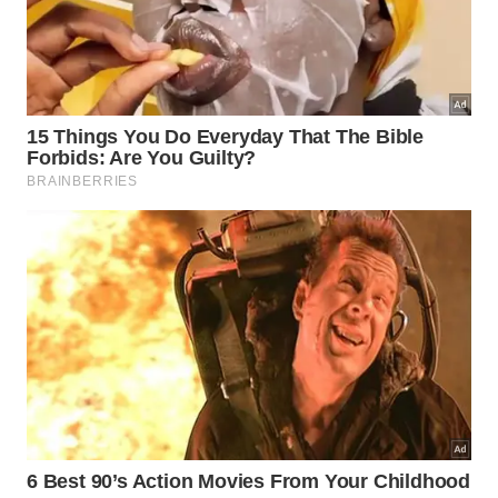
Tanto as plantas quanto as tecnologias
fotovoltaicas enfrentam dificuldades semelhantes
ao lidar com perdas energéticas severas em forma
de calor. O novo sistema busca reverter esse
cenário limitador, aproximando os resultados
industriais do rendimento ideal observado na
natureza através destes importantes
fatores
técnicos
analisados
.