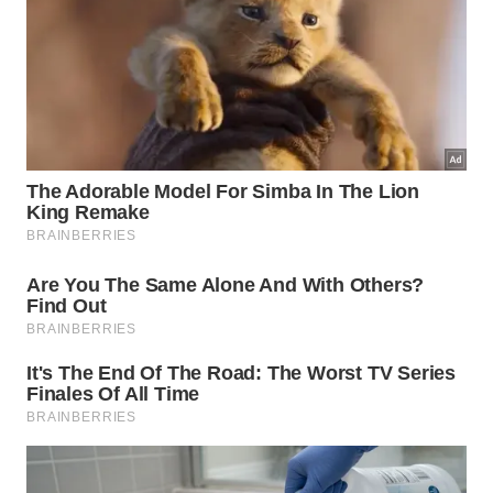
armazenamos a
radiação
solar em valiosos
combustíveis
químicos.
Como essa tecnologia pode
transformar a produção
sustentável?