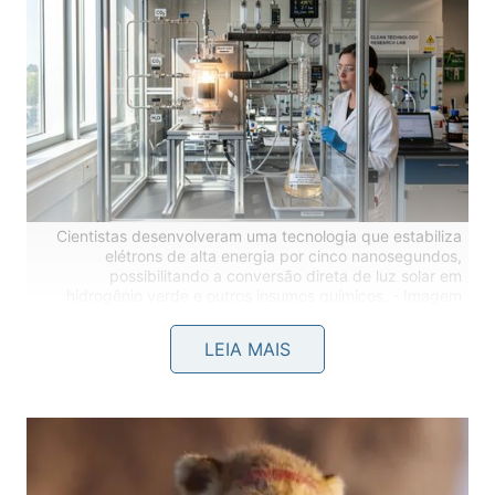
Cientistas desenvolveram uma tecnologia que estabiliza
elétrons de alta energia por cinco nanosegundos,
possibilitando a conversão direta de luz solar em
hidrogênio verde e outros insumos químicos. -
Imagem
gerada por IA
LEIA MAIS
Esse intervalo estendido representa um salto
aproximado de vinte e cinco mil vezes em relação
ao resfriamento comum. Essa conservação
prolongada fornece o tempo necessário para que as
reações ocorram, transformando a forma como