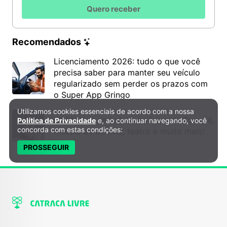
Quero receber
Recomendados
Licenciamento 2026: tudo o que você
precisa saber para manter seu veículo
regularizado sem perder os prazos com
o Super App Gringo
Utilizamos cookies essenciais de acordo com a nossa
Política de Privacidade e Cookies
6º DH Fest tem show na faixa de Tom Zé,
Política de Privacidade
e, ao continuar navegando, você
concorda com estas condições:
mostra de cinema, teatro e muito mais!
PROSSEGUIR