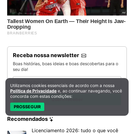
Receba nossa newsletter
Boas histórias, boas ideias e boas descobertas para o
seu dia!
Email
Utilizamos cookies essenciais de acordo com a nossa
Política de Privacidade e Cookies
Política de Privacidade
e, ao continuar navegando, você
Li e aceito os termos de uso e a política de privacidade.
concorda com estas condições:
Quero receber
PROSSEGUIR
Recomendados
Licenciamento 2026: tudo o que você