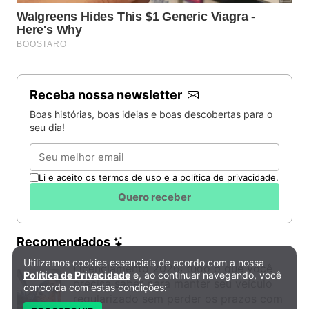
Receba nossa newsletter
Boas histórias, boas ideias e boas descobertas para o
seu dia!
Email
Li e aceito os termos de uso e a política de privacidade.
Quero receber
Recomendados
Utilizamos cookies essenciais de acordo com a nossa
Política de Privacidade e Cookies
Licenciamento 2026: tudo o que você
Política de Privacidade
e, ao continuar navegando, você
precisa saber para manter seu veículo
concorda com estas condições:
regularizado sem perder os prazos com