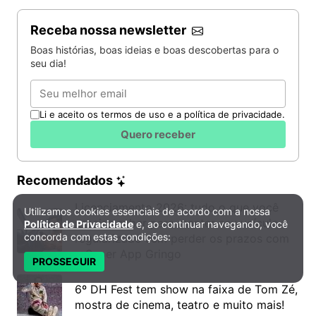
Receba nossa newsletter
Boas histórias, boas ideias e boas descobertas para o
seu dia!
Email
Li e aceito os termos de uso e a política de privacidade.
Quero receber
Recomendados
Licenciamento 2026: tudo o que você
Utilizamos cookies essenciais de acordo com a nossa
Política de Privacidade e Cookies
precisa saber para manter seu veículo
Política de Privacidade
e, ao continuar navegando, você
concorda com estas condições:
regularizado sem perder os prazos com
o Super App Gringo
PROSSEGUIR
6º DH Fest tem show na faixa de Tom Zé,
mostra de cinema, teatro e muito mais!