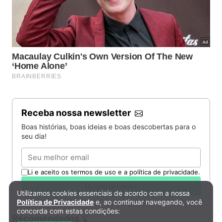
Receba nossa newsletter
Boas histórias, boas ideias e boas descobertas para o
seu dia!
Email
Li e aceito os termos de uso e a política de privacidade.
Quero receber
Utilizamos cookies essenciais de acordo com a nossa
Política de Privacidade e Cookies
Política de Privacidade
e, ao continuar navegando, você
concorda com estas condições:
Recomendados