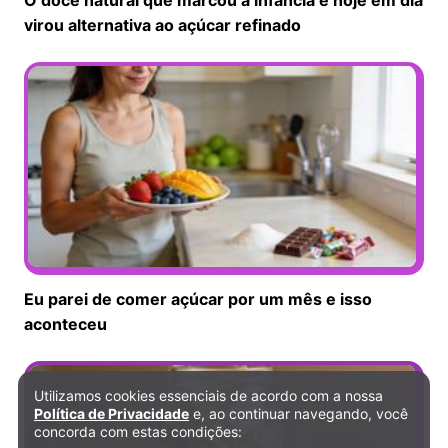
virou alternativa ao açúcar refinado
Eu parei de comer açúcar por um mês e isso
aconteceu
Utilizamos cookies essenciais de acordo com a nossa
Política de Privacidade e Cookies
Política de Privacidade
e, ao continuar navegando, você
concorda com estas condições: