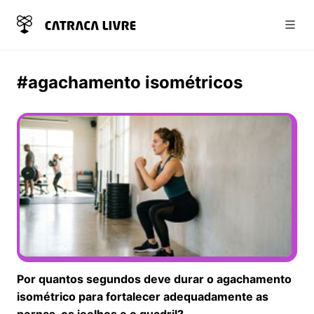
Abri
#agachamento isométricos
Por quantos segundos deve durar o agachamento
isométrico para fortalecer adequadamente as
pernas, os joelhos e o quadril?