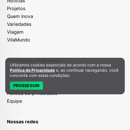
Notícias
Projetos
Quem Inova
Variedades
Viagem
VilaMundo
Informações Adicionais
Utilizamos cookies essenciais de acordo com a nossa
Política de Privacidade e Cookies
Anuncie
Política de Privacidade
e, ao continuar navegando, você
concorda com estas condições:
Fale Conosco
Quem somos
PROSSEGUIR
Política de privacidade
Equipe
Nossas redes