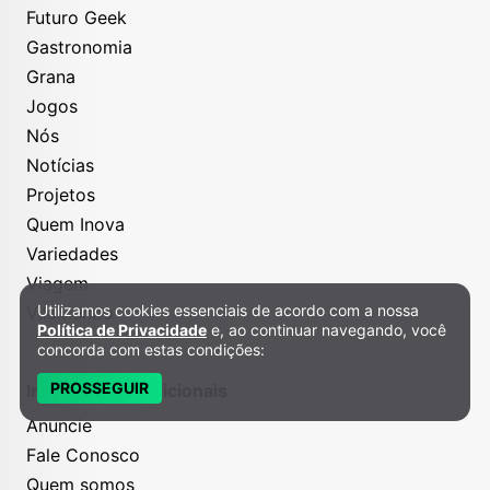
Futuro Geek
Gastronomia
Grana
Jogos
Nós
Notícias
Projetos
Quem Inova
Variedades
Viagem
Utilizamos cookies essenciais de acordo com a nossa
VilaMundo
Política de Privacidade e Cookies
Política de Privacidade
e, ao continuar navegando, você
concorda com estas condições:
PROSSEGUIR
Informações Adicionais
Anuncie
Fale Conosco
Quem somos