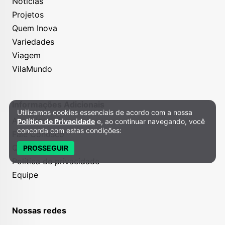
Notícias
Projetos
Quem Inova
Variedades
Viagem
VilaMundo
Informações Adicionais
Utilizamos cookies essenciais de acordo com a nossa
Política de Privacidade e Cookies
Anuncie
Política de Privacidade
e, ao continuar navegando, você
concorda com estas condições:
Fale Conosco
Quem somos
PROSSEGUIR
Política de privacidade
Equipe
Nossas redes