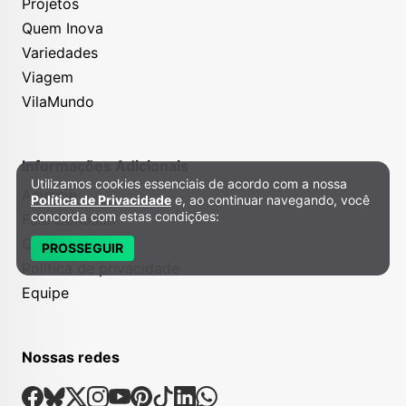
Projetos
Quem Inova
Variedades
Viagem
VilaMundo
Informações Adicionais
Utilizamos cookies essenciais de acordo com a nossa
Política de Privacidade e Cookies
Anuncie
Política de Privacidade
e, ao continuar navegando, você
concorda com estas condições:
Fale Conosco
Quem somos
PROSSEGUIR
Política de privacidade
Equipe
Nossas redes
Nossas Redes Sociais
Facebook
Bsky
X
Instagram
Youtube
Pinterest
Tiktok
Linkedin
Whatsapp