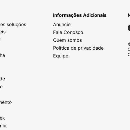
Informações Adicionais
es soluções
Anuncie
N
eis
Fale Conosco
r
Quem somos
©
Política de privacidade
C
C
nha
Equipe
o
a
ade
ze
o
imento
eek
mia