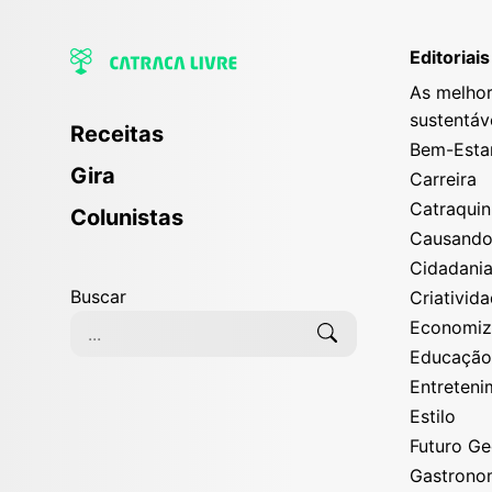
Editoriais
As melhor
sustentáv
Receitas
Bem-Esta
Gira
Carreira
Catraqui
Colunistas
Causand
Cidadani
Buscar
Criativid
Economi
Educaçã
Entreten
Estilo
Futuro G
Gastrono