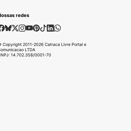
Nossas redes
ossas Redes Sociais
Facebook
Bsky
X
Instagram
Youtube
Pinterest
Tiktok
Linkedin
Whatsapp
 Copyright
2011-2026
Catraca Livre Portal e
omunicacao LTDA
NPJ: 14.702.358/0001-70