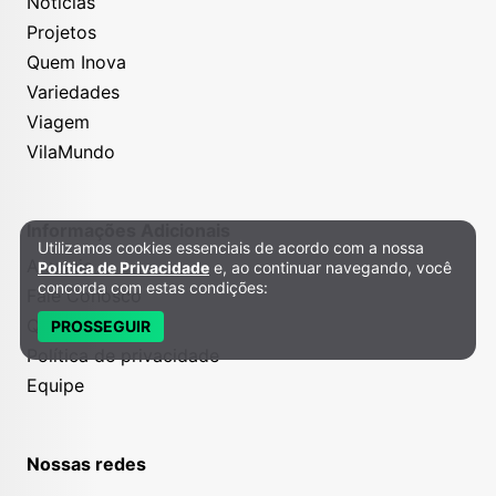
Notícias
Projetos
Quem Inova
Variedades
Viagem
VilaMundo
Informações Adicionais
Utilizamos cookies essenciais de acordo com a nossa
Política de Privacidade e Cookies
Anuncie
Política de Privacidade
e, ao continuar navegando, você
concorda com estas condições:
Fale Conosco
Quem somos
PROSSEGUIR
Política de privacidade
Equipe
Nossas redes