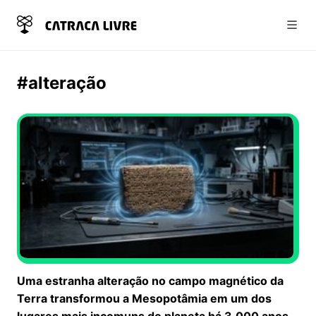
Abri
#alteração
Uma estranha alteração no campo magnético da
Terra transformou a Mesopotâmia em um dos
lugares mais incomuns do planeta há 3.000 anos.