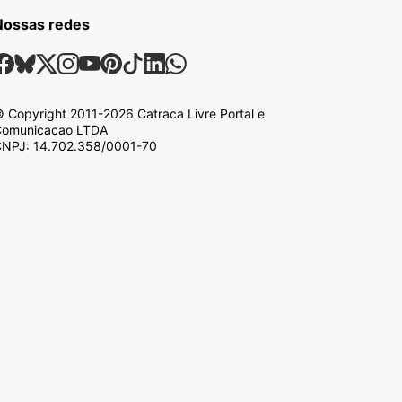
Nossas redes
ossas Redes Sociais
Facebook
Bsky
X
Instagram
Youtube
Pinterest
Tiktok
Linkedin
Whatsapp
 Copyright
2011-2026
Catraca Livre Portal e
omunicacao LTDA
NPJ: 14.702.358/0001-70