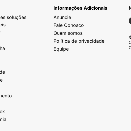
Informações Adicionais
es soluções
Anuncie
N
eis
Fale Conosco
r
Quem somos
©
Política de privacidade
C
C
nha
Equipe
o
a
ade
ze
o
imento
eek
mia