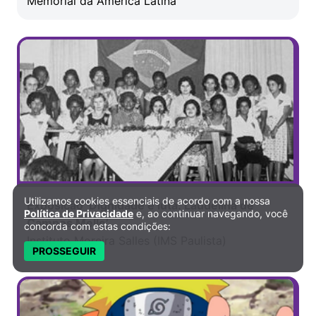
Memorial da América Latina
Utilizamos cookies essenciais de acordo com a nossa
Política de Privacidade e Cookies
Exposição ‘Dignidade e luta: Laudelina de
Política de Privacidade
e, ao continuar navegando, você
Campos Mello’
concorda com estas condições:
Instituto Moreira Salles (IMS Paulista)
PROSSEGUIR