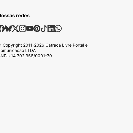
Nossas redes
ossas Redes Sociais
Facebook
Bsky
X
Instagram
Youtube
Pinterest
Tiktok
Linkedin
Whatsapp
 Copyright
2011-2026
Catraca Livre Portal e
omunicacao LTDA
NPJ: 14.702.358/0001-70