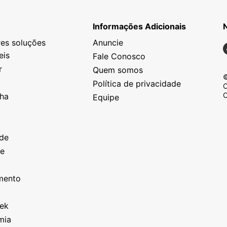
Informações Adicionais
es soluções
Anuncie
N
eis
Fale Conosco
r
Quem somos
©
Política de privacidade
C
C
nha
Equipe
o
a
ade
ze
o
imento
eek
mia