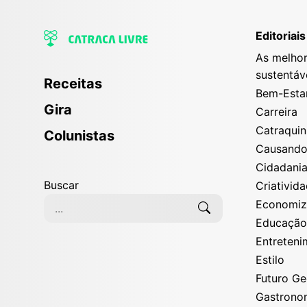
Editoriais
As melhor
sustentáv
Receitas
Bem-Esta
Gira
Carreira
Catraqui
Colunistas
Causand
Cidadani
Buscar
Criativid
Economi
Educaçã
Entreten
Estilo
Futuro G
Gastrono