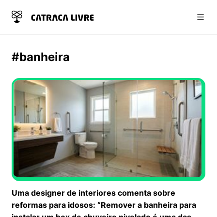
Abri
#banheira
Uma designer de interiores comenta sobre
reformas para idosos: “Remover a banheira para
instalar um box de chuveiro nivelado é uma das