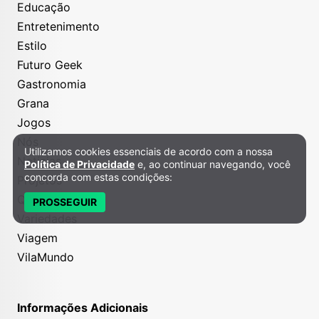
Educação
Entretenimento
Estilo
Futuro Geek
Gastronomia
Grana
Jogos
Nós
Utilizamos cookies essenciais de acordo com a nossa
Política de Privacidade e Cookies
Notícias
Política de Privacidade
e, ao continuar navegando, você
concorda com estas condições:
Projetos
Quem Inova
PROSSEGUIR
Variedades
Viagem
VilaMundo
Informações Adicionais