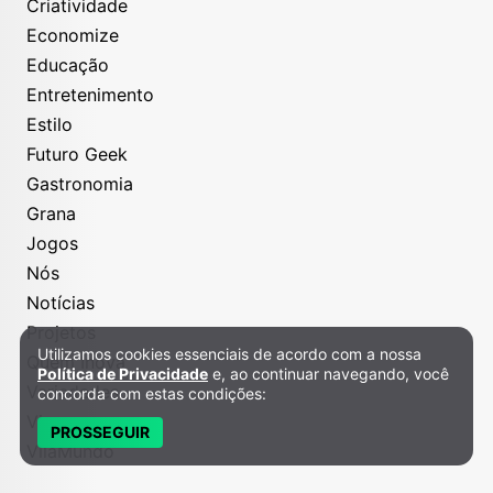
Criatividade
Economize
Educação
Entretenimento
Estilo
Futuro Geek
Gastronomia
Grana
Jogos
Nós
Notícias
Projetos
Utilizamos cookies essenciais de acordo com a nossa
Política de Privacidade e Cookies
Quem Inova
Política de Privacidade
e, ao continuar navegando, você
Variedades
concorda com estas condições:
Viagem
PROSSEGUIR
VilaMundo