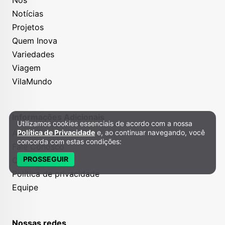
Notícias
Projetos
Quem Inova
Variedades
Viagem
VilaMundo
Informações Adicionais
Utilizamos cookies essenciais de acordo com a nossa
Política de Privacidade e Cookies
Anuncie
Política de Privacidade
e, ao continuar navegando, você
concorda com estas condições:
Fale Conosco
PROSSEGUIR
Quem somos
Política de privacidade
Equipe
Nossas redes