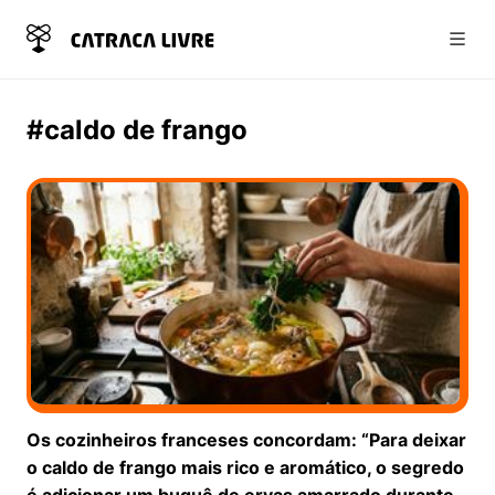
Abri
#caldo de frango
Os cozinheiros franceses concordam: “Para deixar
o caldo de frango mais rico e aromático, o segredo
é adicionar um buquê de ervas amarrado durante