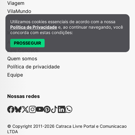
Viagem
VilaMundo
Utilizamos cookies essenciais de acordo com a nossa
Política de Privacidade e Cookies
Política de Privacidade
e, ao continuar navegando, você
Informações Adicionais
concorda com estas condições:
Anuncie
PROSSEGUIR
Fale Conosco
Quem somos
Política de privacidade
Equipe
Nossas redes
Nossas Redes Sociais
Facebook
Bsky
X
Instagram
Youtube
Pinterest
Tiktok
Linkedin
Whatsapp
© Copyright
2011-2026
Catraca Livre Portal e Comunicacao
LTDA