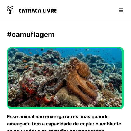
Abri
#camuflagem
Esse animal não enxerga cores, mas quando
ameaçado tem a capacidade de copiar o ambiente
ao seu redor e se camuflar permanecendo