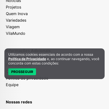
Notícias
Projetos
Quem Inova
Variedades
Viagem
VilaMundo
Informações Adicionais
Utilizamos cookies essenciais de acordo com a nossa
Política de Privacidade e Cookies
Anuncie
Política de Privacidade
e, ao continuar navegando, você
concorda com estas condições:
Fale Conosco
Quem somos
PROSSEGUIR
Política de privacidade
Equipe
Nossas redes