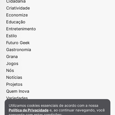
Cidadania
Criatividade
Economize
Educação
Entretenimento
Estilo
Futuro Geek
Gastronomia
Grana
Jogos
Nós
Notícias
Projetos
Quem Inova
Variedades
Viagem
Utilizamos cookies essenciais de acordo com a nossa
Política de Privacidade e Cookies
Política de Privacidade
e, ao continuar navegando, você
VilaMundo
concorda com estas condições: